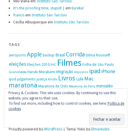
Viliv Viana
em
Instituto São Tarcísio
It’s the proofing time, stupid! |
em
Eureka!
francis
em
Instituto São Tarcísio
Cecília Albuquerque
em
Instituto São Tarcísio
TAGS
Apple
Corrida
Brasil
aeroporto
backup
Dilma Rousseff
Filmes
eleições
Eleições 2010
Folha de São Paulo
FHC
ipad
iPhone
imigração
Haruki Murakami
Grünerløkka
impostos
Livros
Mac
Lula
ipod
julgamento
justiça
Kindle
maratona
mensalão
Maratona de Oslo
Maratona de Paris
Oslo
Privacy & Cookies: This site uses cookies. By continuing to use this
Política
nike
Noruega
Oi
OAB
movimento passe livre
música
website, you agree to their use.
Portugal
PT
STF
Veja
Privacidade
protestos
Ruy Medeiros
SOPA
Vitória da Conquista
To find out more, including how to control cookies, see here:
Política de
cookies
Proudly powered by
WordPress
|
Tema: Yoko by
Elmastudio