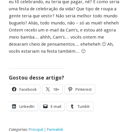
eu tô celebrando, eu teria que pagar, né? E como seria
uma festa de celebração da vida? Que tipo de roupa a
gente teria que vestir? Não seria melhor todo mundo
buguelo? Aliás, todo mundo, não – só as muié! eheheh
Ontem recebi um e-mail da Cam’s, e estou até agora
meio bamba… ahhh, Cam’s… vocês ontem me
deixaram cheio de pensamentos… eheheheh 🙂 Ah,
vocês estariam na festa também… 🙂
Gostou desse artigo?
Facebook
18+
Pinterest
LinkedIn
E-mail
Tumblr
Categorias:
Principal
|
Permalink