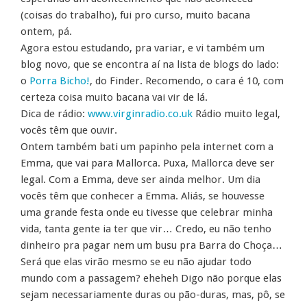
(coisas do trabalho), fui pro curso, muito bacana
ontem, pá.
Agora estou estudando, pra variar, e vi também um
blog novo, que se encontra aí na lista de blogs do lado:
o
Porra Bicho!
, do Finder. Recomendo, o cara é 10, com
certeza coisa muito bacana vai vir de lá.
Dica de rádio:
www.virginradio.co.uk
Rádio muito legal,
vocês têm que ouvir.
Ontem também bati um papinho pela internet com a
Emma, que vai para Mallorca. Puxa, Mallorca deve ser
legal. Com a Emma, deve ser ainda melhor. Um dia
vocês têm que conhecer a Emma. Aliás, se houvesse
uma grande festa onde eu tivesse que celebrar minha
vida, tanta gente ia ter que vir… Credo, eu não tenho
dinheiro pra pagar nem um busu pra Barra do Choça…
Será que elas virão mesmo se eu não ajudar todo
mundo com a passagem? eheheh Digo não porque elas
sejam necessariamente duras ou pão-duras, mas, pô, se