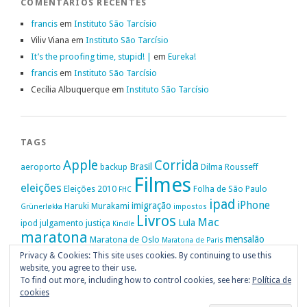
COMENTÁRIOS RECENTES
francis
em
Instituto São Tarcísio
Viliv Viana
em
Instituto São Tarcísio
It’s the proofing time, stupid! |
em
Eureka!
francis
em
Instituto São Tarcísio
Cecília Albuquerque
em
Instituto São Tarcísio
TAGS
Apple
Corrida
Brasil
aeroporto
backup
Dilma Rousseff
Filmes
eleições
Eleições 2010
Folha de São Paulo
FHC
ipad
iPhone
imigração
Haruki Murakami
Grünerløkka
impostos
Livros
Mac
Lula
ipod
julgamento
justiça
Kindle
maratona
mensalão
Maratona de Oslo
Maratona de Paris
Oslo
Privacy & Cookies: This site uses cookies. By continuing to use this
Política
nike
Noruega
Oi
OAB
movimento passe livre
música
website, you agree to their use.
Portugal
PT
STF
Veja
Privacidade
protestos
Ruy Medeiros
SOPA
Vitória da Conquista
To find out more, including how to control cookies, see here:
Política de
cookies