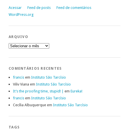
Acessar
Feed de posts
Feed de comentários
WordPress.org
ARQUIVO
Arquivo
COMENTÁRIOS RECENTES
francis
em
Instituto São Tarcísio
Viliv Viana
em
Instituto São Tarcísio
It’s the proofing time, stupid! |
em
Eureka!
francis
em
Instituto São Tarcísio
Cecília Albuquerque
em
Instituto São Tarcísio
TAGS