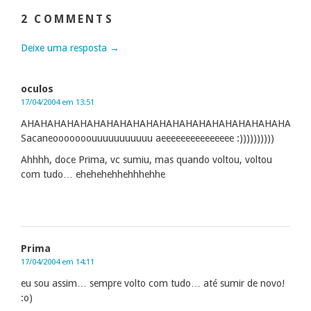
2 COMMENTS
Deixe uma resposta →
oculos
17/04/2004 em 13:51
AHAHAHAHAHAHAHAHAHAHAHAHAHAHAHAHAHAHAHAHAHAH
Sacaneooooooouuuuuuuuuuu aeeeeeeeeeeeeeee :))))))))))
Ahhhh, doce Prima, vc sumiu, mas quando voltou, voltou
com tudo… ehehehehhehhhehhe
Prima
17/04/2004 em 14:11
eu sou assim… sempre volto com tudo… até sumir de novo!
:o)