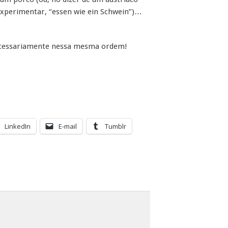
 experimentar, “essen wie ein Schwein”)…
 necessariamente nessa mesma ordem!
LinkedIn
E-mail
Tumblr