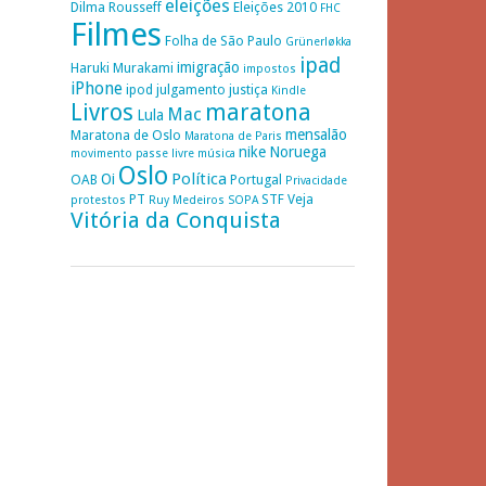
eleições
Dilma Rousseff
Eleições 2010
FHC
Filmes
Folha de São Paulo
Grünerløkka
ipad
imigração
Haruki Murakami
impostos
iPhone
ipod
julgamento
justiça
Kindle
Livros
maratona
Mac
Lula
mensalão
Maratona de Oslo
Maratona de Paris
nike
Noruega
movimento passe livre
música
Oslo
Política
Oi
OAB
Portugal
Privacidade
PT
STF
Veja
protestos
Ruy Medeiros
SOPA
Vitória da Conquista