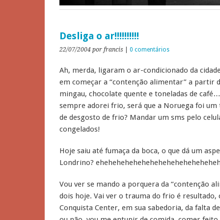
Desliga o ar!!!!!!!!!!
22/07/2004
por francis
|
0 comentários
Ah, merda, ligaram o ar-condicionado da cidade
em começar a “contenção alimentar” a partir 
mingau, chocolate quente e toneladas de café…
sempre adorei frio, será que a Noruega foi um
de desgosto de frio? Mandar um sms pelo celula
congelados!
Hoje saiu até fumaça da boca, o que dá um aspe
Londrino? ehehehehehehehehehehehehehehe
Vou ver se mando a porquera da “contenção al
dois hoje. Vai ver o trauma do frio é resultado
Conquista Center, em sua sabedoria, da falta d
ou não, vou me entupir de comida, comer feito