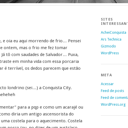
SITES
INTERESSAN
AcheiConquista
Ars Technica
, e oia eu aqui morrendo de frio… Pensei
Gizmodo
de ontem, mas o frio me fez tomar
WordPress
 Já tô com saudades de Salvador… Puxa,
 traste em minha vida com essa porcaria
r é terrível, os dedos parecem que estão
META
Acessar
cto londrino (sei…) a Conquista City.
Feed de posts
heheheh
Feed de coment
WordPress.org
imentar” para a pqp e como um acarajé ou
, como diria um antigo ascensorista do
e uma costela para o aquecimento. Costela
 um porco (ou, no dizer de um austríaco