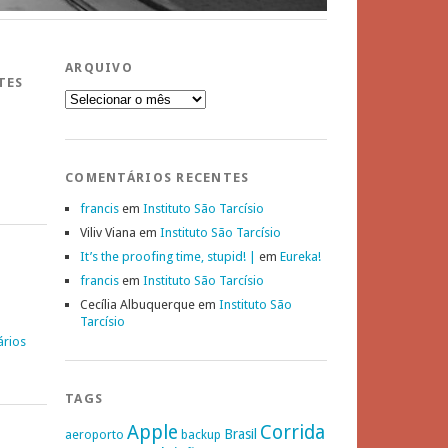
ARQUIVO
TES
Arquivo
COMENTÁRIOS RECENTES
francis
em
Instituto São Tarcísio
Viliv Viana
em
Instituto São Tarcísio
It’s the proofing time, stupid! |
em
Eureka!
francis
em
Instituto São Tarcísio
Cecília Albuquerque
em
Instituto São
Tarcísio
ários
TAGS
Apple
Corrida
Brasil
aeroporto
backup