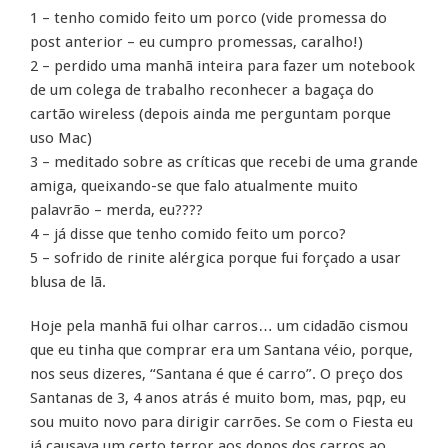
1 – tenho comido feito um porco (vide promessa do
post anterior – eu cumpro promessas, caralho!)
2 – perdido uma manhã inteira para fazer um notebook
de um colega de trabalho reconhecer a bagaça do
cartão wireless (depois ainda me perguntam porque
uso Mac)
3 – meditado sobre as críticas que recebi de uma grande
amiga, queixando-se que falo atualmente muito
palavrão – merda, eu????
4 – já disse que tenho comido feito um porco?
5 – sofrido de rinite alérgica porque fui forçado a usar
blusa de lã.
Hoje pela manhã fui olhar carros… um cidadão cismou
que eu tinha que comprar era um Santana véio, porque,
nos seus dizeres, “Santana é que é carro”. O preço dos
Santanas de 3, 4 anos atrás é muito bom, mas, pqp, eu
sou muito novo para dirigir carrões. Se com o Fiesta eu
já causava um certo terror aos donos dos carros ao