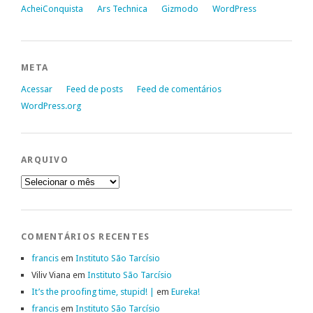
AcheiConquista
Ars Technica
Gizmodo
WordPress
META
Acessar
Feed de posts
Feed de comentários
WordPress.org
ARQUIVO
Arquivo
COMENTÁRIOS RECENTES
francis
em
Instituto São Tarcísio
Viliv Viana
em
Instituto São Tarcísio
It’s the proofing time, stupid! |
em
Eureka!
francis
em
Instituto São Tarcísio