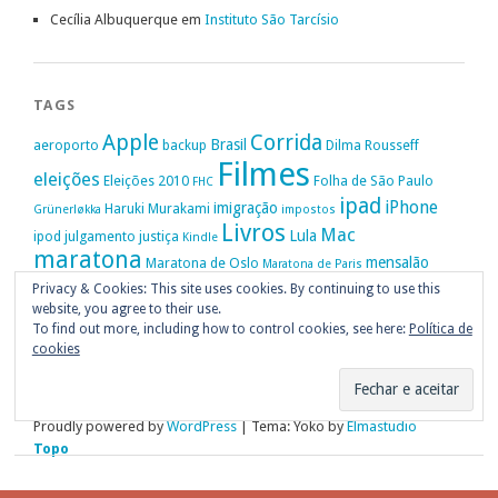
Cecília Albuquerque
em
Instituto São Tarcísio
TAGS
Apple
Corrida
Brasil
aeroporto
backup
Dilma Rousseff
Filmes
eleições
Eleições 2010
Folha de São Paulo
FHC
ipad
iPhone
imigração
Haruki Murakami
Grünerløkka
impostos
Livros
Mac
Lula
ipod
julgamento
justiça
Kindle
maratona
mensalão
Maratona de Oslo
Maratona de Paris
Oslo
Privacy & Cookies: This site uses cookies. By continuing to use this
Política
nike
Noruega
Oi
OAB
movimento passe livre
música
website, you agree to their use.
Portugal
PT
STF
Veja
Privacidade
protestos
Ruy Medeiros
SOPA
Vitória da Conquista
To find out more, including how to control cookies, see here:
Política de
cookies
Proudly powered by
WordPress
|
Tema: Yoko by
Elmastudio
Topo