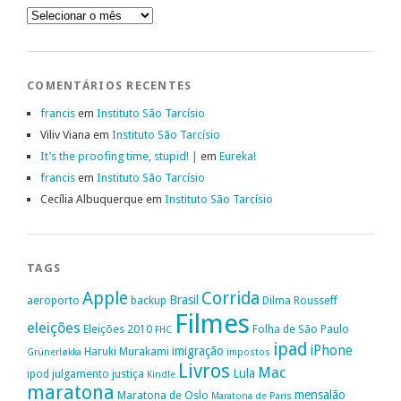
Arquivo
COMENTÁRIOS RECENTES
francis
em
Instituto São Tarcísio
Viliv Viana
em
Instituto São Tarcísio
It’s the proofing time, stupid! |
em
Eureka!
francis
em
Instituto São Tarcísio
Cecília Albuquerque
em
Instituto São Tarcísio
TAGS
Apple
Corrida
Brasil
aeroporto
backup
Dilma Rousseff
Filmes
eleições
Eleições 2010
Folha de São Paulo
FHC
ipad
iPhone
imigração
Haruki Murakami
Grünerløkka
impostos
Livros
Mac
Lula
ipod
julgamento
justiça
Kindle
maratona
mensalão
Maratona de Oslo
Maratona de Paris