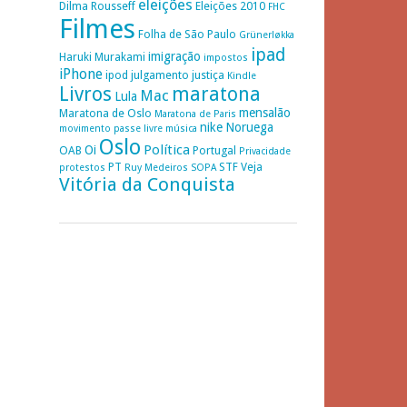
eleições
Dilma Rousseff
Eleições 2010
FHC
Filmes
Folha de São Paulo
Grünerløkka
ipad
imigração
Haruki Murakami
impostos
iPhone
ipod
julgamento
justiça
Kindle
Livros
maratona
Mac
Lula
mensalão
Maratona de Oslo
Maratona de Paris
nike
Noruega
movimento passe livre
música
Oslo
Política
Oi
OAB
Portugal
Privacidade
PT
STF
Veja
protestos
Ruy Medeiros
SOPA
Vitória da Conquista