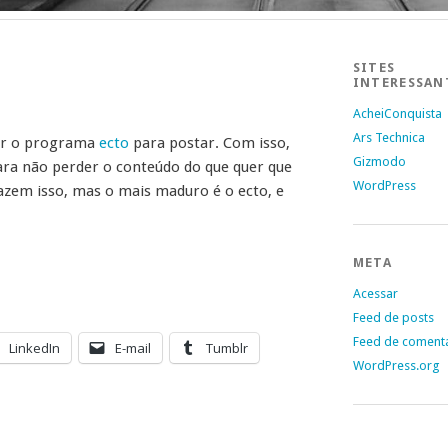
SITES
INTERESSAN
AcheiConquista
Ars Technica
tar o programa
ecto
para postar. Com isso,
Gizmodo
ara não perder o conteúdo do que quer que
WordPress
azem isso, mas o mais maduro é o ecto, e
META
Acessar
Feed de posts
Feed de coment
LinkedIn
E-mail
Tumblr
WordPress.org