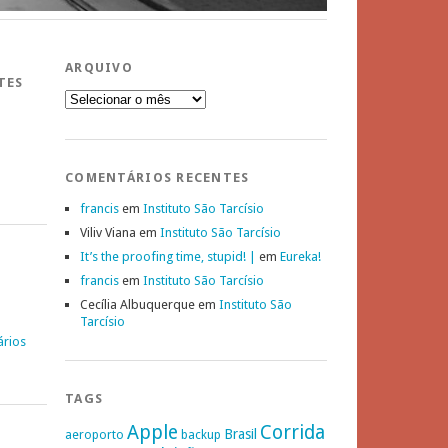
ARQUIVO
TES
Arquivo
COMENTÁRIOS RECENTES
francis
em
Instituto São Tarcísio
Viliv Viana
em
Instituto São Tarcísio
It’s the proofing time, stupid! |
em
Eureka!
francis
em
Instituto São Tarcísio
Cecília Albuquerque
em
Instituto São
Tarcísio
ários
TAGS
Apple
Corrida
Brasil
aeroporto
backup