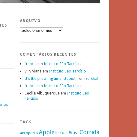
ARQUIVO
TES
Arquivo
COMENTÁRIOS RECENTES
francis
em
Instituto São Tarcísio
Viliv Viana
em
Instituto São Tarcísio
It’s the proofing time, stupid! |
em
Eureka!
francis
em
Instituto São Tarcísio
Cecília Albuquerque
em
Instituto São
Tarcísio
ários
TAGS
Apple
Corrida
Brasil
aeroporto
backup