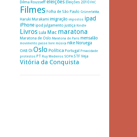
eleições
Dilma Rousseff
Eleições 2010
FHC
Filmes
Folha de São Paulo
Grünerløkka
ipad
imigração
Haruki Murakami
impostos
iPhone
ipod
julgamento
justiça
Kindle
Livros
maratona
Mac
Lula
mensalão
Maratona de Oslo
Maratona de Paris
nike
Noruega
movimento passe livre
música
Oslo
Política
Oi
OAB
Portugal
Privacidade
PT
STF
Veja
protestos
Ruy Medeiros
SOPA
Vitória da Conquista