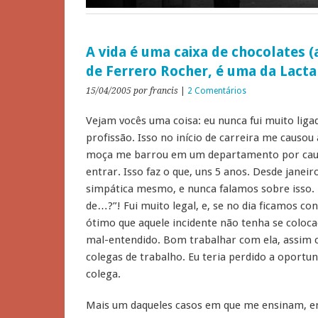
A vida é uma caixa de chocolates 
de Ferrero Rocher, é uma da Lac
15/04/2005
por francis
|
2 Comentários
Vejam vocês uma coisa: eu nunca fui muito lig
profissão. Isso no início de carreira me caus
moça me barrou em um departamento por causa 
entrar. Isso faz o que, uns 5 anos. Desde janei
simpática mesmo, e nunca falamos sobre isso.
de…?”! Fui muito legal, e, se no dia ficamos co
ótimo que aquele incidente não tenha se coloc
mal-entendido. Bom trabalhar com ela, assim
colegas de trabalho. Eu teria perdido a oportu
colega.
Mais um daqueles casos em que me ensinam, 