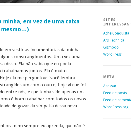
SITES
(a minha, em vez de uma caixa
INTERESSAN
ta mesmo…)
AcheiConquista
Ars Technica
Gizmodo
ado em vestir as indumentárias da minha
WordPress
ou alguns constrangimentos. Uma vez uma
disso. Ela não sabia que eu podia
ro trabalhamos juntos. Ela é muito
META
 Hoje ela me perguntou: “você lembra
nstrangidos um com o outro, hoje vi que foi
Acessar
ado entre nós, e que tenha sido apenas um
Feed de posts
 como é bom trabalhar com todos os novos
Feed de coment
nidade de gozar da simpatia dessa nova
WordPress.org
embora nem sempre eu aprenda, que não é