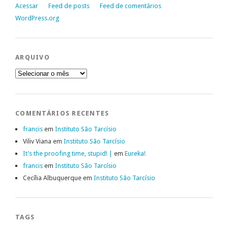
Acessar
Feed de posts
Feed de comentários
WordPress.org
ARQUIVO
Arquivo
COMENTÁRIOS RECENTES
francis
em
Instituto São Tarcísio
Viliv Viana
em
Instituto São Tarcísio
It’s the proofing time, stupid! |
em
Eureka!
francis
em
Instituto São Tarcísio
Cecília Albuquerque
em
Instituto São Tarcísio
TAGS