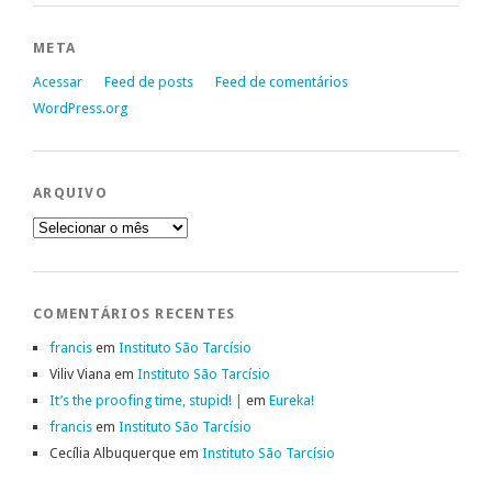
META
Acessar
Feed de posts
Feed de comentários
WordPress.org
ARQUIVO
Arquivo
COMENTÁRIOS RECENTES
francis
em
Instituto São Tarcísio
Viliv Viana
em
Instituto São Tarcísio
It’s the proofing time, stupid! |
em
Eureka!
francis
em
Instituto São Tarcísio
Cecília Albuquerque
em
Instituto São Tarcísio