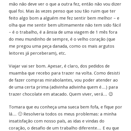
mão não deve ver o que a outra fez, então não vou dizer
qual foi. Mas às vezes penso que sou tão ruim que ter
feito algo bom a alguém me fez sentir bem melhor – e
olha que me sentir bem ultimamente não tem sido fácil
– é o trabalho, é a ânsia de uma viagem de 1 mês fora
do meu mundinho de sempre, é o velho coração (que
me pregou uma peça danada, como os mais argutos
leitores já perceberam), etc.
Viajar vai ser bom. Apesar, é claro, dos pedidos de
muamba que recebo para trazer na volta. Como desisti
de fazer compras mirabolantes, vou poder atender ao
de uma certa prima (adivinha adivinha quem é…) para
trazer chocolate em atacado. Quem viver, verá… 😉
Tomara que eu conheça uma sueca bem fofa, e fique por
lá… 🙂 Resolveria todos os meus problemas: a minha
insatisfação com nosso país, as idas e vindas do
coração, o desafio de um trabalho diferente… E eu que