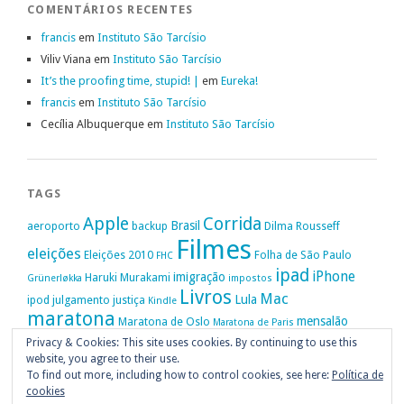
COMENTÁRIOS RECENTES
francis
em
Instituto São Tarcísio
Viliv Viana
em
Instituto São Tarcísio
It’s the proofing time, stupid! |
em
Eureka!
francis
em
Instituto São Tarcísio
Cecília Albuquerque
em
Instituto São Tarcísio
TAGS
Apple
Corrida
Brasil
aeroporto
backup
Dilma Rousseff
Filmes
eleições
Eleições 2010
Folha de São Paulo
FHC
ipad
iPhone
imigração
Haruki Murakami
Grünerløkka
impostos
Livros
Mac
Lula
ipod
julgamento
justiça
Kindle
maratona
mensalão
Maratona de Oslo
Maratona de Paris
Oslo
Privacy & Cookies: This site uses cookies. By continuing to use this
Política
nike
Noruega
Oi
OAB
movimento passe livre
música
website, you agree to their use.
Portugal
PT
STF
Veja
Privacidade
protestos
Ruy Medeiros
SOPA
Vitória da Conquista
To find out more, including how to control cookies, see here:
Política de
cookies