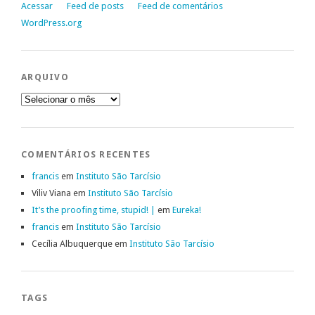
Acessar
Feed de posts
Feed de comentários
WordPress.org
ARQUIVO
Arquivo
COMENTÁRIOS RECENTES
francis
em
Instituto São Tarcísio
Viliv Viana
em
Instituto São Tarcísio
It’s the proofing time, stupid! |
em
Eureka!
francis
em
Instituto São Tarcísio
Cecília Albuquerque
em
Instituto São Tarcísio
TAGS