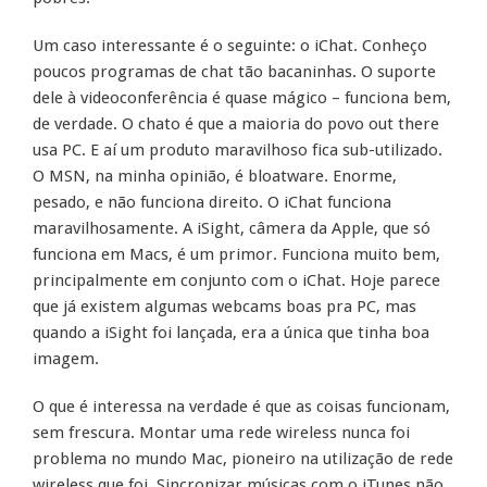
Um caso interessante é o seguinte: o iChat. Conheço
poucos programas de chat tão bacaninhas. O suporte
dele à videoconferência é quase mágico – funciona bem,
de verdade. O chato é que a maioria do povo
out there
usa PC. E aí um produto maravilhoso fica sub-utilizado.
O MSN, na minha opinião, é bloatware. Enorme,
pesado, e não funciona direito. O iChat funciona
maravilhosamente. A iSight, câmera da Apple, que só
funciona em Macs, é um primor. Funciona muito bem,
principalmente em conjunto com o iChat. Hoje parece
que já existem algumas webcams boas pra PC, mas
quando a iSight foi lançada, era a única que tinha boa
imagem.
O que é interessa na verdade é que as coisas funcionam,
sem frescura. Montar uma rede wireless nunca foi
problema no mundo Mac, pioneiro na utilização de rede
wireless que foi. Sincronizar músicas com o iTunes não