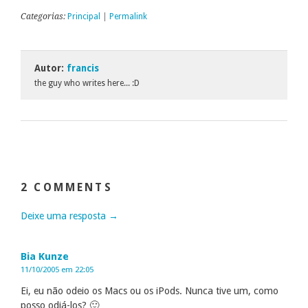
Categorias:
Principal
|
Permalink
Autor:
francis
the guy who writes here... :D
2 COMMENTS
Deixe uma resposta →
Bia Kunze
11/10/2005 em 22:05
Ei, eu não odeio os Macs ou os iPods. Nunca tive um, como
posso odiá-los? 🙂