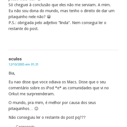
Só cheguei à conclusão que eles não me serviam. A mim.
Eu não sou dona do mundo, mas tenho o direito de dar um
pitaquinho nele não? 😀
P.S.: obrigada pelo adjetivo “linda”. Nem consegui ler o
restante do post.
oculos
12/10/2005 em 01:31
Bia,
Eu nao disse que voce odiava os Macs. Disse que o seu
comentário sobre os iPod *e* as comunidades que vi no
Orkut me surpreenderam.
O mundo, pra mim, é melhor por causa dos seus
pitaquinhos… 😉
Não conseguiu ler o restante do post pq???
Carregando...