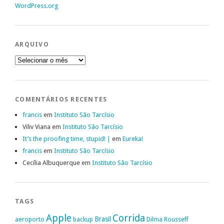
WordPress.org
ARQUIVO
Arquivo
COMENTÁRIOS RECENTES
francis
em
Instituto São Tarcísio
Viliv Viana
em
Instituto São Tarcísio
It’s the proofing time, stupid! |
em
Eureka!
francis
em
Instituto São Tarcísio
Cecília Albuquerque
em
Instituto São Tarcísio
TAGS
Apple
Corrida
Brasil
aeroporto
backup
Dilma Rousseff