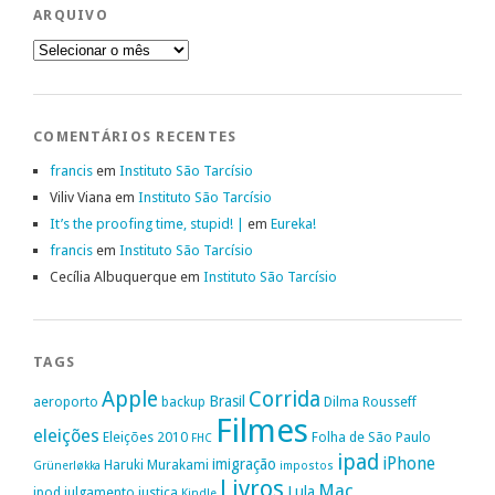
ARQUIVO
Arquivo
COMENTÁRIOS RECENTES
francis
em
Instituto São Tarcísio
Viliv Viana
em
Instituto São Tarcísio
It’s the proofing time, stupid! |
em
Eureka!
francis
em
Instituto São Tarcísio
Cecília Albuquerque
em
Instituto São Tarcísio
TAGS
Apple
Corrida
Brasil
aeroporto
backup
Dilma Rousseff
Filmes
eleições
Eleições 2010
Folha de São Paulo
FHC
ipad
iPhone
imigração
Haruki Murakami
Grünerløkka
impostos
Livros
Mac
Lula
ipod
julgamento
justiça
Kindle