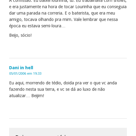
A confissão: Eu baixei lourinha, tb. Eu trabalhava com shows,
e era justamente na hora de tocar Lourinha que eu conseguia
dar uma parada na correria. E o baterista, que era meu
amigo, tocava olhando pra mim. Vale lembrar que nessa
época eu estava semi-loura…
Beijo, sócio!
Dani in hell
05/01/2006 em 19:33
Eu aqui, morrendo de tédio, doida pra ver o que vc anda
fazendo nesta sua terra, e vc se dá ao luxo de não
atualizar… Beijim!