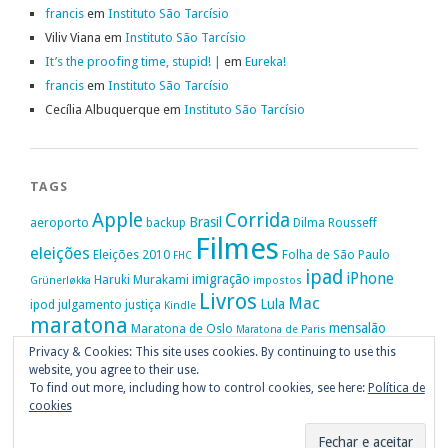
francis
em
Instituto São Tarcísio
Viliv Viana
em
Instituto São Tarcísio
It’s the proofing time, stupid! |
em
Eureka!
francis
em
Instituto São Tarcísio
Cecília Albuquerque
em
Instituto São Tarcísio
TAGS
Apple
Corrida
Brasil
aeroporto
backup
Dilma Rousseff
Filmes
eleições
Eleições 2010
Folha de São Paulo
FHC
ipad
iPhone
imigração
Haruki Murakami
Grünerløkka
impostos
Livros
Mac
Lula
ipod
julgamento
justiça
Kindle
maratona
mensalão
Maratona de Oslo
Maratona de Paris
Oslo
Privacy & Cookies: This site uses cookies. By continuing to use this
Política
nike
Noruega
Oi
OAB
movimento passe livre
música
website, you agree to their use.
Portugal
PT
STF
Veja
Privacidade
protestos
Ruy Medeiros
SOPA
Vitória da Conquista
To find out more, including how to control cookies, see here:
Política de
cookies