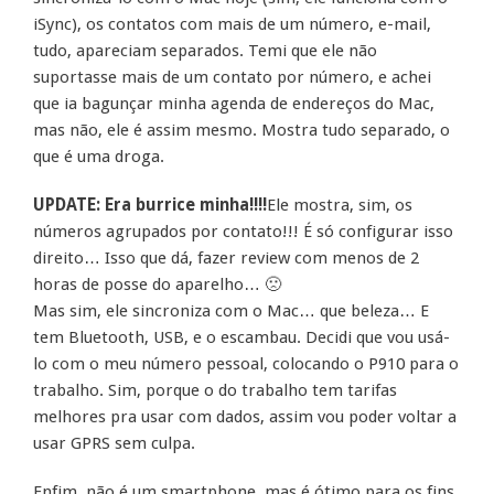
iSync), os contatos com mais de um número, e-mail,
tudo, apareciam separados. Temi que ele não
suportasse mais de um contato por número, e achei
que ia bagunçar minha agenda de endereços do Mac,
mas não, ele é assim mesmo. Mostra tudo separado, o
que é uma droga.
UPDATE: Era burrice minha!!!!
Ele mostra, sim, os
números agrupados por contato!!! É só configurar isso
direito… Isso que dá, fazer review com menos de 2
horas de posse do aparelho… 🙁
Mas sim, ele sincroniza com o Mac… que beleza… E
tem Bluetooth, USB, e o escambau. Decidi que vou usá-
lo com o meu número pessoal, colocando o P910 para o
trabalho. Sim, porque o do trabalho tem tarifas
melhores pra usar com dados, assim vou poder voltar a
usar GPRS sem culpa.
Enfim, não é um smartphone, mas é ótimo para os fins