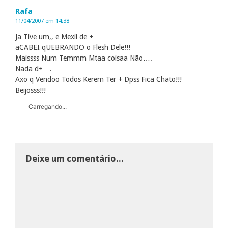
Rafa
11/04/2007 em 14:38
Ja Tive um,, e Mexii de +…
aCABEI qUEBRANDO o Flesh Dele!!!
Maissss Num Temmm Mtaa coisaa Não….
Nada d+….
Axo q Vendoo Todos Kerem Ter + Dpss Fica Chato!!!
Beijosss!!!
Carregando...
Deixe um comentário...