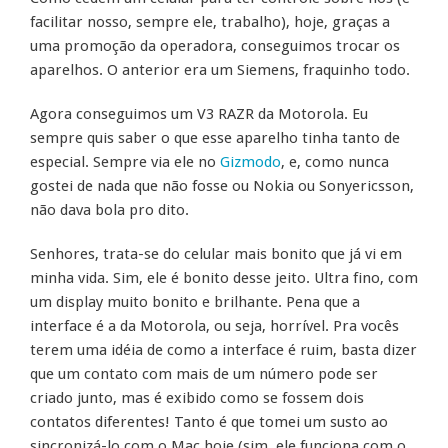
facilitar nosso, sempre ele, trabalho), hoje, graças a
uma promoção da operadora, conseguimos trocar os
aparelhos. O anterior era um Siemens, fraquinho todo.
Agora conseguimos um V3 RAZR da Motorola. Eu
sempre quis saber o que esse aparelho tinha tanto de
especial. Sempre via ele no
Gizmodo
, e, como nunca
gostei de nada que não fosse ou Nokia ou Sonyericsson,
não dava bola pro dito.
Senhores, trata-se do celular mais bonito que já vi em
minha vida. Sim, ele é bonito desse jeito. Ultra fino, com
um display muito bonito e brilhante. Pena que a
interface é a da Motorola, ou seja, horrível. Pra vocês
terem uma idéia de como a interface é ruim, basta dizer
que um contato com mais de um número pode ser
criado junto, mas é exibido como se fossem dois
contatos diferentes! Tanto é que tomei um susto ao
sincronizá-lo com o Mac hoje (sim, ele funciona com o