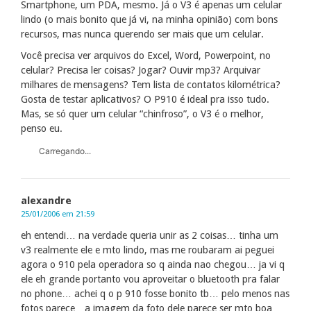
Smartphone, um PDA, mesmo. Já o V3 é apenas um celular
lindo (o mais bonito que já vi, na minha opinião) com bons
recursos, mas nunca querendo ser mais que um celular.
Você precisa ver arquivos do Excel, Word, Powerpoint, no
celular? Precisa ler coisas? Jogar? Ouvir mp3? Arquivar
milhares de mensagens? Tem lista de contatos kilométrica?
Gosta de testar aplicativos? O P910 é ideal pra isso tudo.
Mas, se só quer um celular “chinfroso”, o V3 é o melhor,
penso eu.
Carregando...
alexandre
25/01/2006 em 21:59
eh entendi… na verdade queria unir as 2 coisas… tinha um
v3 realmente ele e mto lindo, mas me roubaram ai peguei
agora o 910 pela operadora so q ainda nao chegou… ja vi q
ele eh grande portanto vou aproveitar o bluetooth pra falar
no phone… achei q o p 910 fosse bonito tb… pelo menos nas
fotos parece…a imagem da foto dele parece ser mto boa…