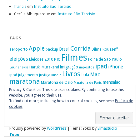
francis
em
Instituto São Tarcísio
Cecília Albuquerque
em
Instituto São Tarcísio
TAGS
Apple
Corrida
Brasil
aeroporto
backup
Dilma Rousseff
Filmes
eleições
Eleições 2010
Folha de São Paulo
FHC
ipad
iPhone
imigração
Haruki Murakami
Grünerløkka
impostos
Livros
Mac
Lula
ipod
julgamento
justiça
Kindle
maratona
mensalão
Maratona de Oslo
Maratona de Paris
Oslo
Privacy & Cookies: This site uses cookies. By continuing to use this
Política
nike
Noruega
Oi
OAB
movimento passe livre
música
website, you agree to their use.
Portugal
PT
STF
Veja
Privacidade
protestos
Ruy Medeiros
SOPA
Vitória da Conquista
To find out more, including how to control cookies, see here:
Política de
cookies
Proudly powered by
WordPress
|
Tema: Yoko by
Elmastudio
Topo