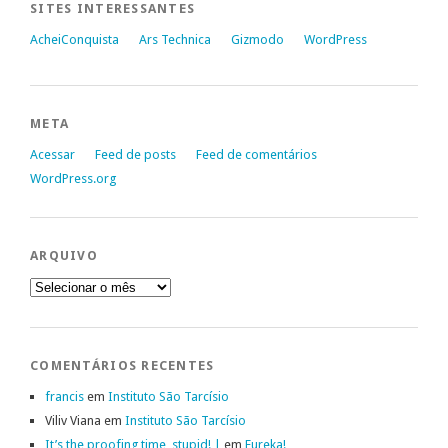
SITES INTERESSANTES
AcheiConquista
Ars Technica
Gizmodo
WordPress
META
Acessar
Feed de posts
Feed de comentários
WordPress.org
ARQUIVO
Arquivo
COMENTÁRIOS RECENTES
francis
em
Instituto São Tarcísio
Viliv Viana
em
Instituto São Tarcísio
It’s the proofing time, stupid! |
em
Eureka!