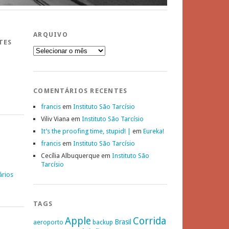
ARQUIVO
TES
Arquivo
COMENTÁRIOS RECENTES
francis
em
Instituto São Tarcísio
Viliv Viana
em
Instituto São Tarcísio
It’s the proofing time, stupid! |
em
Eureka!
francis
em
Instituto São Tarcísio
Cecília Albuquerque
em
Instituto São
Tarcísio
ários
TAGS
Apple
Corrida
Brasil
aeroporto
backup