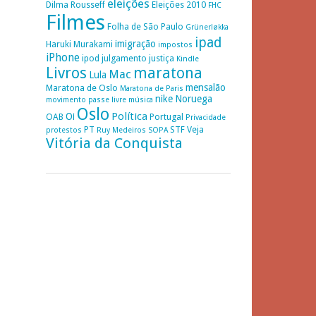
eleições
Dilma Rousseff
Eleições 2010
FHC
Filmes
Folha de São Paulo
Grünerløkka
ipad
imigração
Haruki Murakami
impostos
iPhone
ipod
julgamento
justiça
Kindle
Livros
maratona
Mac
Lula
mensalão
Maratona de Oslo
Maratona de Paris
nike
Noruega
movimento passe livre
música
Oslo
Política
Oi
OAB
Portugal
Privacidade
PT
STF
Veja
protestos
Ruy Medeiros
SOPA
Vitória da Conquista