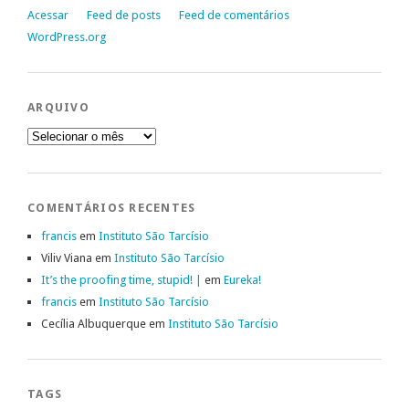
Acessar
Feed de posts
Feed de comentários
WordPress.org
ARQUIVO
Arquivo
COMENTÁRIOS RECENTES
francis
em
Instituto São Tarcísio
Viliv Viana
em
Instituto São Tarcísio
It’s the proofing time, stupid! |
em
Eureka!
francis
em
Instituto São Tarcísio
Cecília Albuquerque
em
Instituto São Tarcísio
TAGS