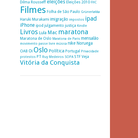
eleições
Dilma Rousseff
Eleições 2010
FHC
Filmes
Folha de São Paulo
Grünerløkka
ipad
imigração
Haruki Murakami
impostos
iPhone
ipod
julgamento
justiça
Kindle
Livros
maratona
Mac
Lula
mensalão
Maratona de Oslo
Maratona de Paris
nike
Noruega
movimento passe livre
música
Oslo
Política
Oi
OAB
Portugal
Privacidade
PT
STF
Veja
protestos
Ruy Medeiros
SOPA
Vitória da Conquista