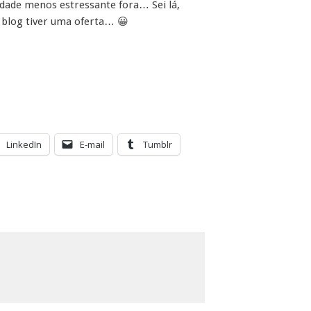
vidade menos estressante fora… Sei lá,
 blog tiver uma oferta… 😀
LinkedIn
E-mail
Tumblr