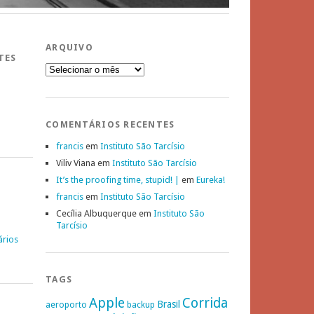
ARQUIVO
TES
Arquivo
COMENTÁRIOS RECENTES
francis
em
Instituto São Tarcísio
Viliv Viana
em
Instituto São Tarcísio
It’s the proofing time, stupid! |
em
Eureka!
francis
em
Instituto São Tarcísio
Cecília Albuquerque
em
Instituto São
Tarcísio
ários
TAGS
Apple
Corrida
Brasil
aeroporto
backup