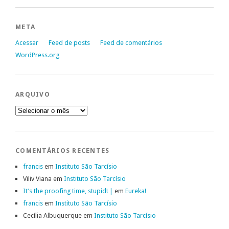
META
Acessar
Feed de posts
Feed de comentários
WordPress.org
ARQUIVO
Arquivo
COMENTÁRIOS RECENTES
francis
em
Instituto São Tarcísio
Viliv Viana
em
Instituto São Tarcísio
It’s the proofing time, stupid! |
em
Eureka!
francis
em
Instituto São Tarcísio
Cecília Albuquerque
em
Instituto São Tarcísio