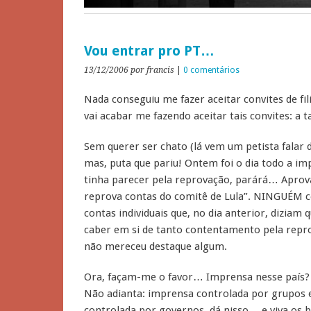
Vou entrar pro PT…
13/12/2006
por francis
|
0 comentários
Nada conseguiu me fazer aceitar convites de fi
vai acabar me fazendo aceitar tais convites: a ta
Sem querer ser chato (lá vem um petista falar da
mas, puta que pariu! Ontem foi o dia todo a im
tinha parecer pela reprovação, parárá… Aprov
reprova contas do comitê de Lula”. NINGUÉM 
contas individuais que, no dia anterior, dizia
caber em si de tanto contentamento pela repro
não mereceu destaque algum.
Ora, façam-me o favor… Imprensa nesse país?
Não adianta: imprensa controlada por grupos 
controlada por governos, dá nisso… e viva os b