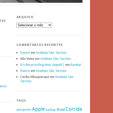
ARQUIVO
TES
Arquivo
COMENTÁRIOS RECENTES
francis
em
Instituto São Tarcísio
Viliv Viana
em
Instituto São Tarcísio
It’s the proofing time, stupid! |
em
Eureka!
francis
em
Instituto São Tarcísio
Cecília Albuquerque
em
Instituto São
Tarcísio
ários
TAGS
Apple
Corrida
Brasil
aeroporto
backup