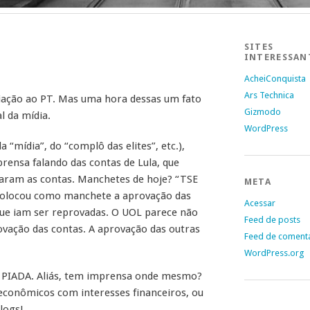
SITES
INTERESSAN
AcheiConquista
Ars Technica
liação ao PT. Mas uma hora dessas um fato
Gizmodo
l da mídia.
WordPress
 “mídia”, do “complô das elites”, etc.),
prensa falando das contas de Lula, que
aram as contas. Manchetes de hoje? “TSE
META
colocou como manchete a aprovação das
Acessar
m que iam ser reprovadas. O UOL parece não
Feed de posts
vação das contas. A aprovação das outras
Feed de coment
WordPress.org
 PIADA. Aliás, tem imprensa onde mesmo?
econômicos com interesses financeiros, ou
logs!