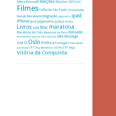
eleições
Dilma Rousseff
Eleições 2010
FHC
Filmes
Folha de São Paulo
Grünerløkka
ipad
imigração
Haruki Murakami
impostos
iPhone
ipod
julgamento
justiça
Kindle
Livros
maratona
Mac
Lula
mensalão
Maratona de Oslo
Maratona de Paris
nike
Noruega
movimento passe livre
música
Oslo
Política
Oi
OAB
Portugal
Privacidade
PT
STF
Veja
protestos
Ruy Medeiros
SOPA
Vitória da Conquista