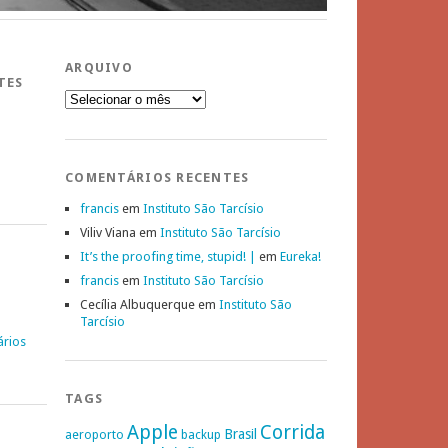
ARQUIVO
TES
Arquivo
COMENTÁRIOS RECENTES
francis
em
Instituto São Tarcísio
Viliv Viana
em
Instituto São Tarcísio
It’s the proofing time, stupid! |
em
Eureka!
francis
em
Instituto São Tarcísio
Cecília Albuquerque
em
Instituto São
Tarcísio
ários
TAGS
Apple
Corrida
Brasil
aeroporto
backup