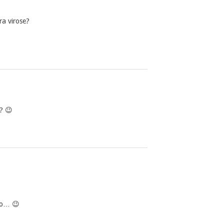
a virose?
? 😉
ro… 😉