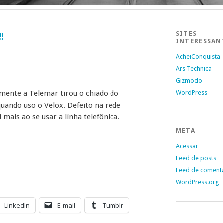
SITES
!
INTERESSAN
AcheiConquista
Ars Technica
Gizmodo
lmente a Telemar tirou o chiado do
WordPress
quando uso o Velox. Defeito na rede
mais ao se usar a linha telefônica.
META
Acessar
Feed de posts
Feed de coment
WordPress.org
LinkedIn
E-mail
Tumblr