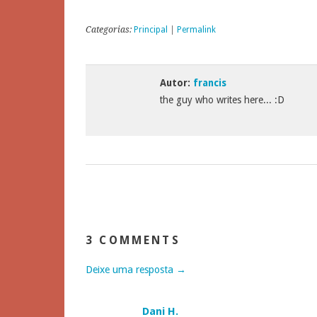
Categorias:
Principal
|
Permalink
Autor:
francis
the guy who writes here... :D
3 COMMENTS
Deixe uma resposta →
Dani H.