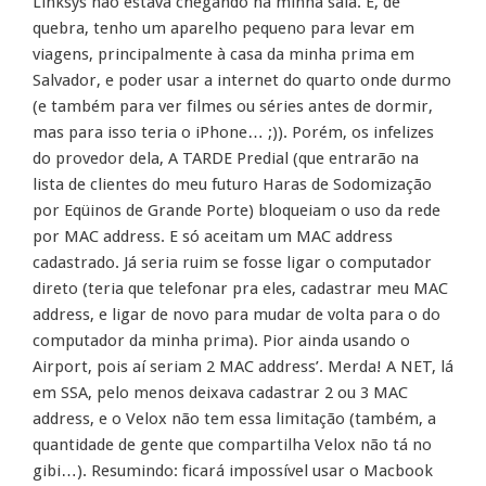
Linksys não estava chegando na minha sala. E, de
quebra, tenho um aparelho pequeno para levar em
viagens, principalmente à casa da minha prima em
Salvador, e poder usar a internet do quarto onde durmo
(e também para ver filmes ou séries antes de dormir,
mas para isso teria o iPhone… ;)). Porém, os infelizes
do provedor dela, A TARDE Predial (que entrarão na
lista de clientes do meu futuro Haras de Sodomização
por Eqüinos de Grande Porte) bloqueiam o uso da rede
por MAC address. E só aceitam um MAC address
cadastrado. Já seria ruim se fosse ligar o computador
direto (teria que telefonar pra eles, cadastrar meu MAC
address, e ligar de novo para mudar de volta para o do
computador da minha prima). Pior ainda usando o
Airport, pois aí seriam 2 MAC address’. Merda! A NET, lá
em SSA, pelo menos deixava cadastrar 2 ou 3 MAC
address, e o Velox não tem essa limitação (também, a
quantidade de gente que compartilha Velox não tá no
gibi…). Resumindo: ficará impossível usar o Macbook