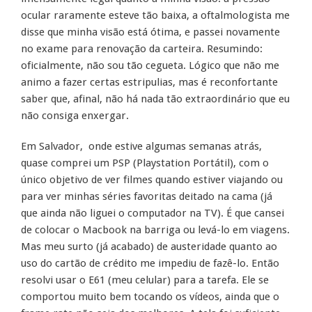
ocular raramente esteve tão baixa, a oftalmologista me
disse que minha visão está ótima, e passei novamente
no exame para renovação da carteira. Resumindo:
oficialmente, não sou tão cegueta. Lógico que não me
animo a fazer certas estripulias, mas é reconfortante
saber que, afinal, não há nada tão extraordinário que eu
não consiga enxergar.
Em Salvador, onde estive algumas semanas atrás,
quase comprei um PSP (Playstation Portátil), com o
único objetivo de ver filmes quando estiver viajando ou
para ver minhas séries favoritas deitado na cama (já
que ainda não liguei o computador na TV). É que cansei
de colocar o Macbook na barriga ou levá-lo em viagens.
Mas meu surto (já acabado) de austeridade quanto ao
uso do cartão de crédito me impediu de fazê-lo. Então
resolvi usar o E61 (meu celular) para a tarefa. Ele se
comportou muito bem tocando os vídeos, ainda que o