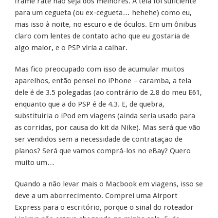
frame rate não seja dos melhores. A tela foi suficiente
para um cegueta (ou ex-cegueta… hehehe) como eu,
mas isso à noite, no escuro e de óculos. Em um ônibus
claro com lentes de contato acho que eu gostaria de
algo maior, e o PSP viria a calhar.
Mas fico preocupado com isso de acumular muitos
aparelhos, então pensei no iPhone – caramba, a tela
dele é de 3.5 polegadas (ao contrário de 2.8 do meu E61,
enquanto que a do PSP é de 4.3. E, de quebra,
substituiria o iPod em viagens (ainda seria usado para
as corridas, por causa do kit da Nike). Mas será que vão
ser vendidos sem a necessidade de contratação de
planos? Será que vamos comprá-los no eBay? Quero
muito um…
Quando a não levar mais o Macbook em viagens, isso se
deve a um aborrecimento. Comprei uma Airport
Express para o escritório, porque o sinal do roteador