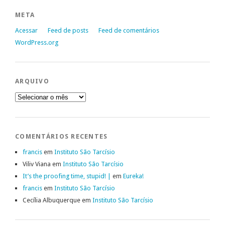
META
Acessar
Feed de posts
Feed de comentários
WordPress.org
ARQUIVO
Arquivo
COMENTÁRIOS RECENTES
francis
em
Instituto São Tarcísio
Viliv Viana
em
Instituto São Tarcísio
It’s the proofing time, stupid! |
em
Eureka!
francis
em
Instituto São Tarcísio
Cecília Albuquerque
em
Instituto São Tarcísio