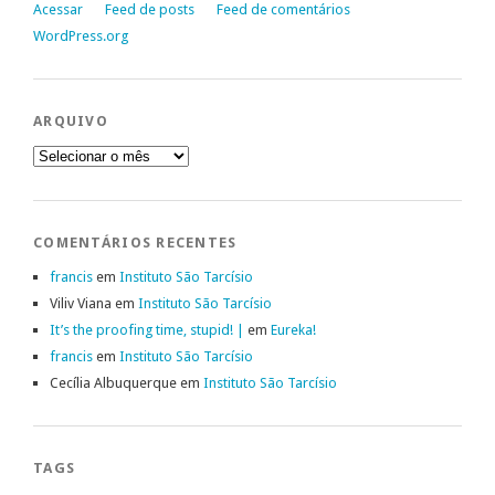
Acessar
Feed de posts
Feed de comentários
WordPress.org
ARQUIVO
Arquivo
COMENTÁRIOS RECENTES
francis
em
Instituto São Tarcísio
Viliv Viana
em
Instituto São Tarcísio
It’s the proofing time, stupid! |
em
Eureka!
francis
em
Instituto São Tarcísio
Cecília Albuquerque
em
Instituto São Tarcísio
TAGS