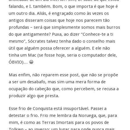
falando, e I. também. Bom, o que importa é que hoje é
um outro dia. Aliás, é engraçado como às vezes os
antigos disseram coisas que hoje nos parecem tão
profundas – será que simplesmente somos mais burros
do que antigamente? Puxa, ao dizer “Conhece-te a ti
mesmo”, Sócrates talvez tenha dado o conselho mais
útil que alguém possa oferecer a alguém. E ele não
tinha um Mac (se fosse hoje, seria o computador dele,
ÓBVIO)… 😀
Mas enfim, não reparem esse post, que não se propõe
a ser um desabafo, mas sim uma mera forma de
ocupação do cabeção que, como percebem, se recusa a
produzir algo que presta.
Esse frio de Conquista está insuportável. Passei a
detestar o frio. Frio me lembra da Noruega, que, para
mim, é como as Terras Imortais para os povos de
Tolkien – ao inverso: um lugar para onde nunca mais