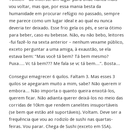
vou voltar, mas que, por essa mania besta da
humanidade em procurar refúgio no passado, sempre
me parece como um lugar ideal e ao qual eu nunca
deveria ter deixado. Esse frio gela os pés, e seria ótimo
para beber, caso eu bebesse. Não, eu não bebo, leitores
-fui fazê-lo na sexta anterior – nenhum vexame público,
exceto perguntar a uma amiga, à exaustão, se ela
estava bem: “Mas você tá bem? Tá bem mesmo?
Puxa…. Vc tá bem??? Me fala se vc tá bem…”. Bosta…
Consegui emagrecer 6 quilos. Faltam 3. Mas esses 3
quilos se apegaram muito a mim, sabe? Não querem ir
embora… Não importa o quanto queira enxotá-los,
querem ficar. Não adianta querer deixá-los no meio das
corridas de 10km que rendem canelites insuportáveis
(se bem que estão até suportáveis). Voltam. Deve ser a
frequência que vou ao rodizío de sushi nas quartas-
feiras. Vou parar. Chega de Sushi (exceto em SSA).