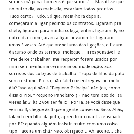
somos máquina, homens é que somos”… Mas disse que,
no outro dia, ao meio-dia, estariam todos prontos.
Tudo certo? Tudo. Só que, meia-hora depois,
começaram a ligar pedindo os contratos. Ligaram pra
chefe, ligaram para minha colega, enfim, ligaram. E, no
outro dia, começaram a ligar novamente. Ligaram
umas 3 vezes. Até que atendi uma das ligações, e fiz um
discurso onde os termos “moleque”, “irresponsável” e
“me deixe trabalhar, me respeite” foram usados por
mim sem nenhuma cerimônia ou moderação, aos
sorrisos dos colegas de trabalho. Tropa de filho da puta
sem costume. Porra, não falei que entregava ao meio
dia? Isso aqui não é “Pequeno Príncipe” não (ou, como
dizia o Pipi, “Pequeno Paneleiro”) – não tem isso de “se
vieres às 3, às 2 vou ser feliz”. Porra, se você disse que
vem às 3, chegue às 3 que a gente conversa. Saco. Aliás,
falando em filho da puta, aprendi um mantra ensinado
por PE: quando alguém insistir muito com uma coisa,
tipo: “aceita um chá? Não, obrigado… Ah, aceite… chá