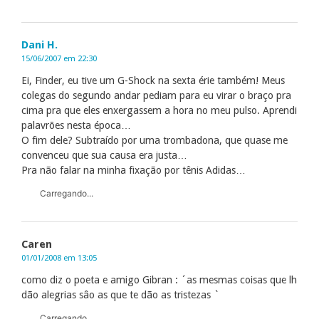
Dani H.
15/06/2007 em 22:30
Ei, Finder, eu tive um G-Shock na sexta érie também! Meus
colegas do segundo andar pediam para eu virar o braço pra
cima pra que eles enxergassem a hora no meu pulso. Aprendi
palavrões nesta época…
O fim dele? Subtraído por uma trombadona, que quase me
convenceu que sua causa era justa…
Pra não falar na minha fixação por tênis Adidas…
Carregando...
Caren
01/01/2008 em 13:05
como diz o poeta e amigo Gibran : ´as mesmas coisas que lh
dão alegrias sâo as que te dão as tristezas `
Carregando...