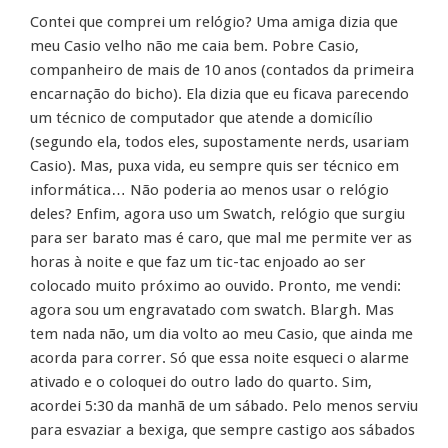
Contei que comprei um relógio? Uma amiga dizia que
meu Casio velho não me caia bem. Pobre Casio,
companheiro de mais de 10 anos (contados da primeira
encarnação do bicho). Ela dizia que eu ficava parecendo
um técnico de computador que atende a domicílio
(segundo ela, todos eles, supostamente nerds, usariam
Casio). Mas, puxa vida, eu sempre quis ser técnico em
informática… Não poderia ao menos usar o relógio
deles? Enfim, agora uso um Swatch, relógio que surgiu
para ser barato mas é caro, que mal me permite ver as
horas à noite e que faz um tic-tac enjoado ao ser
colocado muito próximo ao ouvido. Pronto, me vendi:
agora sou um engravatado com swatch. Blargh. Mas
tem nada não, um dia volto ao meu Casio, que ainda me
acorda para correr. Só que essa noite esqueci o alarme
ativado e o coloquei do outro lado do quarto. Sim,
acordei 5:30 da manhã de um sábado. Pelo menos serviu
para esvaziar a bexiga, que sempre castigo aos sábados