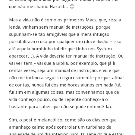
que não me chamo Harold… 🙂
Mas a vida não é como os primeiros Macs, que, reza a
lenda, vinham sem manual de instruções, porque
supunham-se tão amigáveis que a mera intuição
possibilitava o uso por qualquer um (doce ilusão – isso
até aquela bombinha infeliz que tinha nos System
aparecer…). A vida deveria ter manual de instrução. Ou
vai ver tem – vai que a Biblia, por exemplo, que já li
centas vezes, seja um manual de instrução, e eu é que
não me inclino a segui-la rigorosamente porque, afinal
de contas, nunca fui dos melhores alunos em nada (tá,
fui sim em algumas coisas, mas convenhamos que de
vida conheço pouco, ou de repente conheço-a o
bastante para saber que não se pode entendê-la).
Sim, o post é melancólico, como são os dias em que
amanheço calmo após controlar um turbilhão de
ansiedade de um dia interior. Sim, D. sabe do que estou