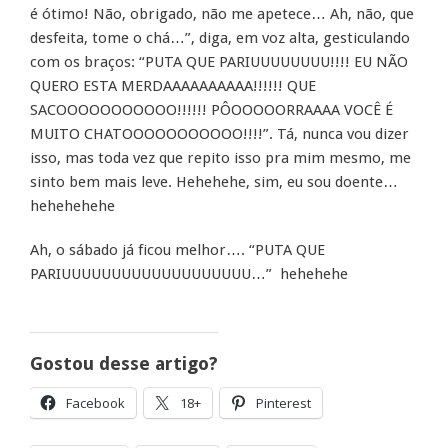
é ótimo! Não, obrigado, não me apetece… Ah, não, que
desfeita, tome o chá…”, diga, em voz alta, gesticulando
com os braços: “PUTA QUE PARIUUUUUUUU!!!! EU NÃO
QUERO ESTA MERDAAAAAAAAAA!!!!!! QUE
SACOOOOOOOOOOO!!!!!! PÔOOOOORRAAAA VOCÊ É
MUITO CHATOOOOOOOOOOO!!!!”. Tá, nunca vou dizer
isso, mas toda vez que repito isso pra mim mesmo, me
sinto bem mais leve. Hehehehe, sim, eu sou doente…
hehehehehe
Ah, o sábado já ficou melhor…. “PUTA QUE
PARIUUUUUUUUUUUUUUUUUUU…” hehehehe
Gostou desse artigo?
Facebook
18+
Pinterest