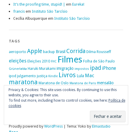
It’s the proofing time, stupid! |
em
Eureka!
francis
em
Instituto São Tarcísio
Cecília Albuquerque
em
Instituto São Tarcísio
TAGS
Apple
Corrida
Brasil
aeroporto
backup
Dilma Rousseff
Filmes
eleições
Eleições 2010
Folha de São Paulo
FHC
ipad
iPhone
imigração
Haruki Murakami
Grünerløkka
impostos
Livros
Mac
Lula
ipod
julgamento
justiça
Kindle
maratona
mensalão
Maratona de Oslo
Maratona de Paris
Oslo
Privacy & Cookies: This site uses cookies. By continuing to use this
Política
nike
Noruega
Oi
OAB
movimento passe livre
música
website, you agree to their use.
Portugal
PT
STF
Veja
Privacidade
protestos
Ruy Medeiros
SOPA
Vitória da Conquista
To find out more, including how to control cookies, see here:
Política de
cookies
Proudly powered by
WordPress
|
Tema: Yoko by
Elmastudio