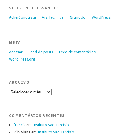
SITES INTERESSANTES
AcheiConquista
Ars Technica
Gizmodo
WordPress
META
Acessar
Feed de posts
Feed de comentários
WordPress.org
ARQUIVO
Arquivo
COMENTÁRIOS RECENTES
francis
em
Instituto São Tarcísio
Viliv Viana
em
Instituto São Tarcísio