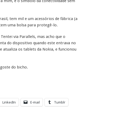
ra mim, é o símbolo da conectividade sem
sil, tem mil e um acessórios de fábrica (a
 tem uma bolsa para protegê-lo.
 Tentei via Parallels, mas acho que o
ta do dispositivo quando este entrava no
 atualiza os tablets da Nokia, e funcionou
 goste do bicho.
LinkedIn
E-mail
Tumblr