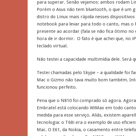
para superar. Senão vejamos: ambos rodam Li
Porém o Asus não tem bluetooth, o que é um g
distro do Linux mais rápida nesses dispositivo
notebook para levar para todo o canto, mas o 
presente ao acordar (fala se não fica ótimo no
hora de ir dormir. O fato é que achei que, no
teclado virtual.
Não testei a capacidade multimídia dele. Será
Testei chamadas pelo Skype – a qualidade foi f
Mac o Gizmo não tava muito bom também. Inter
funcionou perfeito.
Pena que o N810 foi comprado só agora. Agora
Embratel está colocando WiMax em todo canto
medida para esse serviço. Aliás, existem apar
tecnologia: o T68i era o exemplo de uso eficie
Mac. O E61, da Nokia, o casamento entre telefo