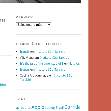
ARQUIVO
TES
Arquivo
COMENTÁRIOS RECENTES
francis
em
Instituto São Tarcísio
Viliv Viana
em
Instituto São Tarcísio
It’s the proofing time, stupid! |
em
Eureka!
francis
em
Instituto São Tarcísio
Cecília Albuquerque
em
Instituto São
Tarcísio
ários
TAGS
Apple
Corrida
Brasil
aeroporto
backup