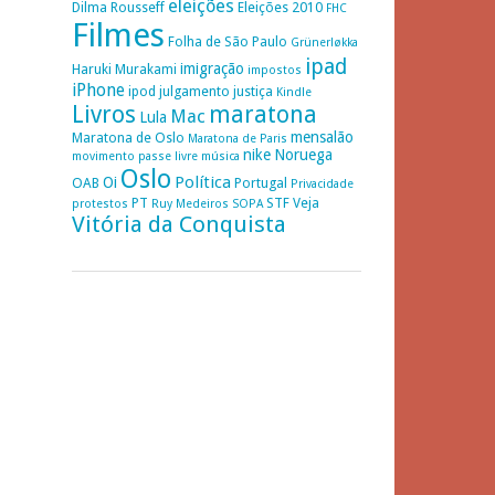
eleições
Dilma Rousseff
Eleições 2010
FHC
Filmes
Folha de São Paulo
Grünerløkka
ipad
imigração
Haruki Murakami
impostos
iPhone
ipod
julgamento
justiça
Kindle
Livros
maratona
Mac
Lula
mensalão
Maratona de Oslo
Maratona de Paris
nike
Noruega
movimento passe livre
música
Oslo
Política
Oi
OAB
Portugal
Privacidade
PT
STF
Veja
protestos
Ruy Medeiros
SOPA
Vitória da Conquista