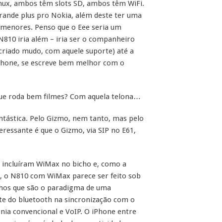
nux, ambos têm slots SD, ambos têm WiFi.
rande plus pro Nokia, além deste ter uma
s menores. Penso que o Eee seria um
N810 iria além – iria ser o companheiro
 criado mudo, com aquele suporte) até a
 iPhone, se escreve bem melhor com o
 que roda bem filmes? Com aquela telona…
antástica. Pelo Gizmo, nem tanto, mas pelo
essante é que o Gizmo, via SIP no E61,
 incluíram WiMax no bicho e, como a
, o N810 com WiMax parece ser feito sob
elhos que são o paradigma de uma
nte do bluetooth na sincronização com o
nia convencional e VoIP. O iPhone entre