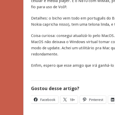
celular e media player. E o N810 com WiMax, p
fio para uso de VoIP.
Detalhes: o bicho vem todo em português do Bra
Nokia capricha nisso), tem uma telona linda, e
Coisa curiosa: consegui atualizá-lo pelo MacOS.
MacOS não deixava o Windows virtual tomar con
modo de update. Achei um utilitário pra Mac que
redondamente.
Enfim, espero que esse amigo que irá ganhá-lo
Gostou desse artigo?
Facebook
18+
Pinterest