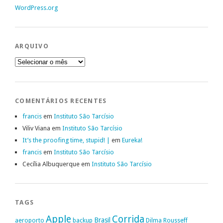
WordPress.org
ARQUIVO
Arquivo
COMENTÁRIOS RECENTES
francis
em
Instituto São Tarcísio
Viliv Viana
em
Instituto São Tarcísio
It’s the proofing time, stupid! |
em
Eureka!
francis
em
Instituto São Tarcísio
Cecília Albuquerque
em
Instituto São Tarcísio
TAGS
Apple
Corrida
Brasil
aeroporto
backup
Dilma Rousseff