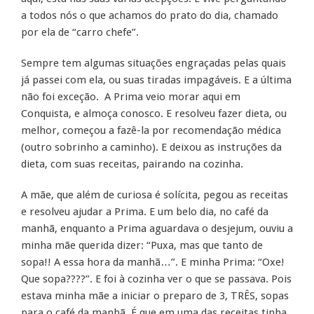
a todos nós o que achamos do prato do dia, chamado
por ela de “carro chefe”.
Sempre tem algumas situações engraçadas pelas quais
já passei com ela, ou suas tiradas impagáveis. E a última
não foi exceção. A Prima veio morar aqui em
Conquista, e almoça conosco. E resolveu fazer dieta, ou
melhor, começou a fazê-la por recomendação médica
(outro sobrinho a caminho). E deixou as instruções da
dieta, com suas receitas, pairando na cozinha.
A mãe, que além de curiosa é solícita, pegou as receitas
e resolveu ajudar a Prima. E um belo dia, no café da
manhã, enquanto a Prima aguardava o desjejum, ouviu a
minha mãe querida dizer: “Puxa, mas que tanto de
sopa!! A essa hora da manhã…”. E minha Prima: “Oxe!
Que sopa????”. E foi à cozinha ver o que se passava. Pois
estava minha mãe a iniciar o preparo de 3, TRÊS, sopas
para o café da manhã. É que em uma das receitas tinha