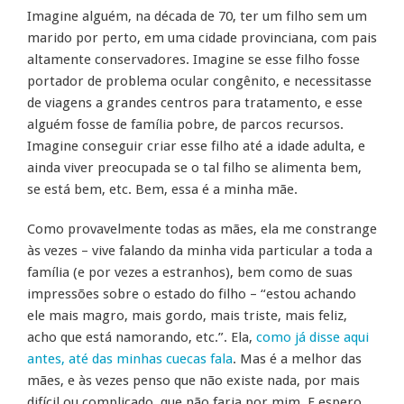
Imagine alguém, na década de 70, ter um filho sem um
marido por perto, em uma cidade provinciana, com pais
altamente conservadores. Imagine se esse filho fosse
portador de problema ocular congênito, e necessitasse
de viagens a grandes centros para tratamento, e esse
alguém fosse de família pobre, de parcos recursos.
Imagine conseguir criar esse filho até a idade adulta, e
ainda viver preocupada se o tal filho se alimenta bem,
se está bem, etc. Bem, essa é a minha mãe.
Como provavelmente todas as mães, ela me constrange
às vezes – vive falando da minha vida particular a toda a
família (e por vezes a estranhos), bem como de suas
impressões sobre o estado do filho – “estou achando
ele mais magro, mais gordo, mais triste, mais feliz,
acho que está namorando, etc.”. Ela,
como já disse aqui
antes, até das minhas cuecas fala
. Mas é a melhor das
mães, e às vezes penso que não existe nada, por mais
difícil ou complicado, que não faria por mim. E espero