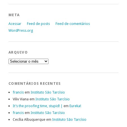
META
Acessar
Feed de posts
Feed de comentários
WordPress.org
ARQUIVO
Arquivo
COMENTÁRIOS RECENTES
francis
em
Instituto São Tarcísio
Viliv Viana
em
Instituto São Tarcísio
It’s the proofing time, stupid! |
em
Eureka!
francis
em
Instituto São Tarcísio
Cecília Albuquerque
em
Instituto São Tarcísio