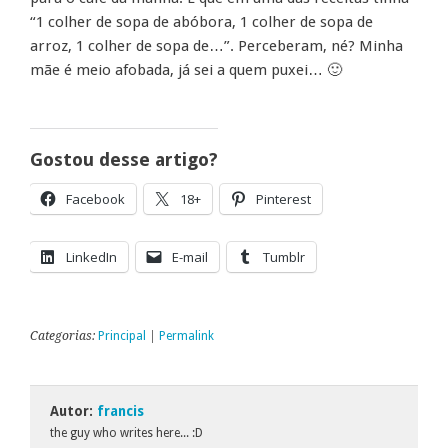
“1 colher de sopa de abóbora, 1 colher de sopa de
arroz, 1 colher de sopa de…”. Perceberam, né? Minha
mãe é meio afobada, já sei a quem puxei… 🙂
Gostou desse artigo?
Facebook
18+
Pinterest
LinkedIn
E-mail
Tumblr
Categorias:
Principal
|
Permalink
Autor:
francis
the guy who writes here... :D