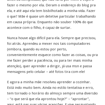
fazer o mesmo por ela. Deram o endereço do blog pra
ela, e até aqui ela tem bisbilhotado a minha vida. Fazer
o que? Mãe é quase um detetive particular trabalhando
em causa própria. Enquanto não souber 100% do que
acontece com o filho, é capaz de surtar.
Nunca houve algo difícil para ela. Sempre que precisou,
foi atrás. Aprendeu a mexer nos tais computadores
(embora, quando eu estou por perto,
convenientemente esquece como fazer as coisas, ou pra
me fazer perder a paciência, ou para ter mais minha
atenção), quer aprender a dirigir, já usa msn e passa
mensagens pelo celular – até fotos tira com ele!
E agora a minha mãe resolveu aprender a cozinhar.
Está indo muito bem. Ainda no estilo tentativa e erro,
tem tornado o horário do almoço sempre uma diversão
– “o que será que ela aprontou hoje?” – “aprontar”,
aqui, está nas suas várias acepções. E vive perguntando