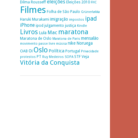
eleições
Dilma Rousseff
Eleições 2010
FHC
Filmes
Folha de São Paulo
Grünerløkka
ipad
imigração
Haruki Murakami
impostos
iPhone
ipod
julgamento
justiça
Kindle
Livros
maratona
Mac
Lula
mensalão
Maratona de Oslo
Maratona de Paris
nike
Noruega
movimento passe livre
música
Oslo
Política
Oi
OAB
Portugal
Privacidade
PT
STF
Veja
protestos
Ruy Medeiros
SOPA
Vitória da Conquista