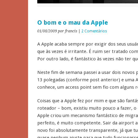
O bom e o mau da Apple
01/08/2009
por francis
|
2 Comentários
A Apple acaba sempre por exigir dos seus usuá
que às vezes é irritante. É ruim ser tratado c
Por outro lado, é fantástico às vezes não ter q
Neste fim de semana passei a usar dois novos
13 polegadas (conforme post anterior) e uma 
conhece, um access point sem fio com alguns r
Coisas que a Apple fez por mim e que são fantá
roteador – bom, existiu muito pouco a fazer, 
Apple criou um mecanismo fantástico de migraç
perfeito, é muito competente. Sair da airport 
novo foi absolutamente transparente, já que t
quase nenhum ajuste para que tudo funcionasse