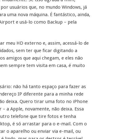
z por usuários que, no mundo Windows, já
ra uma nova máquina. É fantástico, ainda,
Airport e usá-lo como Backup – pela
ar meu HD externo e, assim, acessá-lo de
dados, sem ter que ficar digitando a
s amigos que aqui chegam, e eles não
em sempre tem visita em casa, é muito
ário: não há tanto espaço para fazer as
endereço IP diferente para a minha rede
não deixa. Quero tirar uma foto no iPhone
 – a Apple, novamente, não deixa. Essa
tro telefone que tire fotos e tenha
sktop, é só arrastar para o e-mail. Com o
zar o aparelho ou enviar via e-mail, ou
lindo, mas para os destros é terrível,