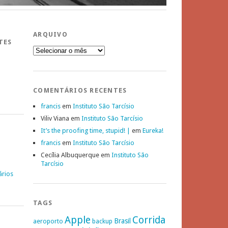
ARQUIVO
TES
Arquivo
COMENTÁRIOS RECENTES
francis
em
Instituto São Tarcísio
Viliv Viana
em
Instituto São Tarcísio
It’s the proofing time, stupid! |
em
Eureka!
francis
em
Instituto São Tarcísio
Cecília Albuquerque
em
Instituto São
Tarcísio
ários
TAGS
Apple
Corrida
Brasil
aeroporto
backup