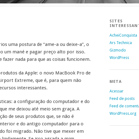
SITES
INTERESSAN
AcheiConquista
Ars Technica
rios uma postura de “ame-a ou deixe-a”, o
Gizmodo
omo um mané e pagar preço alto por isso.
WordPress
ue fazer nada para que as coisas funcionem.
 produtos da Apple: o novo MacBook Pro de
Airport Extreme, que é, para quem não
META
ecursos interessantes.
Acessar
Feed de posts
sticas: a configuração do computador e do
Feed de coment
o que me deixou até meio sem graça. A
WordPress.org
ão de seus produtos que, se não é
anterior e do antigo computador para o
udo foi migrado. Não tive que mexer em
 lindamente. Se isso agrada a mim,