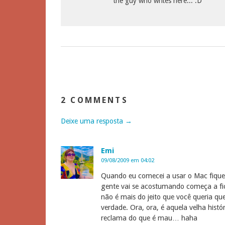
the guy who writes here... :D
2 COMMENTS
Deixe uma resposta →
Emi
09/08/2009 em 04:02
Quando eu comecei a usar o Mac fique
gente vai se acostumando começa a fi
não é mais do jeito que você queria qu
verdade. Ora, ora, é aquela velha hist
reclama do que é mau… haha