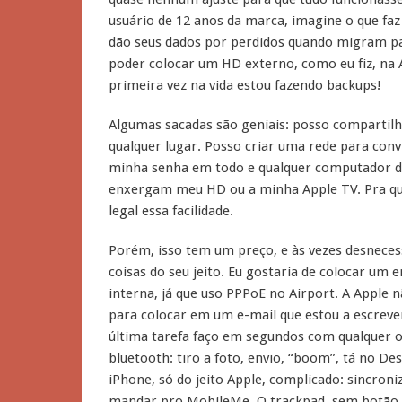
usuário de 12 anos da marca, imagine o que fa
dão seus dados por perdidos quando migram pa
poder colocar um HD externo, como eu fiz, na 
primeira vez na vida estou fazendo backups!
Algumas sacadas são geniais: posso compartilh
qualquer lugar. Posso criar uma rede para convi
minha senha em todo e qualquer computador do
enxergam meu HD ou a minha Apple TV. Pra qu
legal essa facilidade.
Porém, isso tem um preço, e às vezes desnecess
coisas do seu jeito. Eu gostaria de colocar um 
interna, já que uso PPPoE no Airport. A Apple 
para colocar em um e-mail que estou a escrever
última tarefa faço em segundos com qualquer ou
bluetooth: tiro a foto, envio, “boom”, tá no De
iPhone, só do jeito Apple, complicado: sincroni
mandar pro MobileMe. O trackpad, sem botão, é 