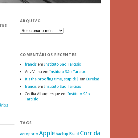
ARQUIVO
TES
Arquivo
COMENTÁRIOS RECENTES
francis
em
Instituto São Tarcísio
Viliv Viana
em
Instituto São Tarcísio
It’s the proofing time, stupid! |
em
Eureka!
francis
em
Instituto São Tarcísio
Cecília Albuquerque
em
Instituto São
Tarcísio
ários
TAGS
Apple
Corrida
Brasil
aeroporto
backup