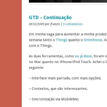
GTD – Continuação
06/12/2009
por francis
|
0 comentários
Em minha saga para aumentar a minha produtiv
semana tanto o
Things
quanto o
OmniFocus
. 
com o Things.
As duas ferramentas, como
eu já disse
, foram i
no Mac quanto no iPhone/iPod Touch. Achei o
seguinte:
– Interface mais parruda, com mais opções;
– Contextos, que são interessantes;
– Sincronização via MobileMe;