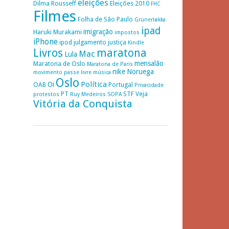
eleições
Dilma Rousseff
Eleições 2010
FHC
Filmes
Folha de São Paulo
Grünerløkka
ipad
imigração
Haruki Murakami
impostos
iPhone
ipod
julgamento
justiça
Kindle
Livros
maratona
Mac
Lula
mensalão
Maratona de Oslo
Maratona de Paris
nike
Noruega
movimento passe livre
música
Oslo
Política
Oi
OAB
Portugal
Privacidade
PT
STF
Veja
protestos
Ruy Medeiros
SOPA
Vitória da Conquista