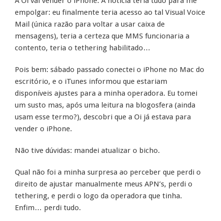
A Oi vai vender o iPhone. A notícia teria tudo para me
empolgar: eu finalmente teria acesso ao tal Visual Voice
Mail (única razão para voltar a usar caixa de
mensagens), teria a certeza que MMS funcionaria a
contento, teria o tethering habilitado…
Pois bem: sábado passado conectei o iPhone no Mac do
escritório, e o iTunes informou que estariam
disponíveis ajustes para a minha operadora. Eu tomei
um susto mas, após uma leitura na blogosfera (ainda
usam esse termo?), descobri que a Oi já estava para
vender o iPhone.
Não tive dúvidas: mandei atualizar o bicho.
Qual não foi a minha surpresa ao perceber que perdi o
direito de ajustar manualmente meus APN’s, perdi o
tethering, e perdi o logo da operadora que tinha.
Enfim… perdi tudo.