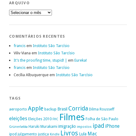
ARQUIVO
Arquivo
COMENTÁRIOS RECENTES
francis
em
Instituto São Tarcísio
Viliv Viana
em
Instituto São Tarcísio
It’s the proofing time, stupid! |
em
Eureka!
francis
em
Instituto São Tarcísio
Cecília Albuquerque
em
Instituto São Tarcísio
TAGS
Apple
Corrida
Brasil
aeroporto
backup
Dilma Rousseff
Filmes
eleições
Eleições 2010
Folha de São Paulo
FHC
ipad
iPhone
imigração
Haruki Murakami
Grünerløkka
impostos
Livros
Mac
Lula
ipod
julgamento
justiça
Kindle