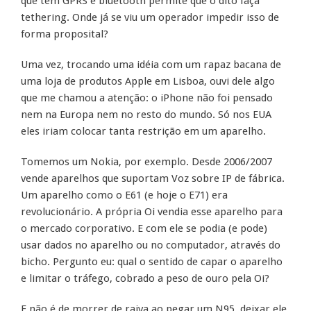
que tem GPRS e bluetooth permite que o dito faça
tethering. Onde já se viu um operador impedir isso de
forma proposital?
Uma vez, trocando uma idéia com um rapaz bacana de
uma loja de produtos Apple em Lisboa, ouvi dele algo
que me chamou a atenção: o iPhone não foi pensado
nem na Europa nem no resto do mundo. Só nos EUA
eles iriam colocar tanta restrição em um aparelho.
Tomemos um Nokia, por exemplo. Desde 2006/2007
vende aparelhos que suportam Voz sobre IP de fábrica.
Um aparelho como o E61 (e hoje o E71) era
revolucionário. A própria Oi vendia esse aparelho para
o mercado corporativo. E com ele se podia (e pode)
usar dados no aparelho ou no computador, através do
bicho. Pergunto eu: qual o sentido de capar o aparelho
e limitar o tráfego, cobrado a peso de ouro pela Oi?
E não é de morrer de raiva ao pegar um N95, deixar ele