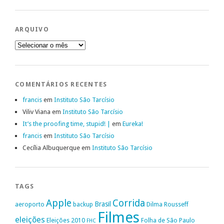
ARQUIVO
Arquivo
COMENTÁRIOS RECENTES
francis
em
Instituto São Tarcísio
Viliv Viana
em
Instituto São Tarcísio
It’s the proofing time, stupid! |
em
Eureka!
francis
em
Instituto São Tarcísio
Cecília Albuquerque
em
Instituto São Tarcísio
TAGS
Apple
Corrida
Brasil
aeroporto
backup
Dilma Rousseff
Filmes
eleições
Eleições 2010
Folha de São Paulo
FHC