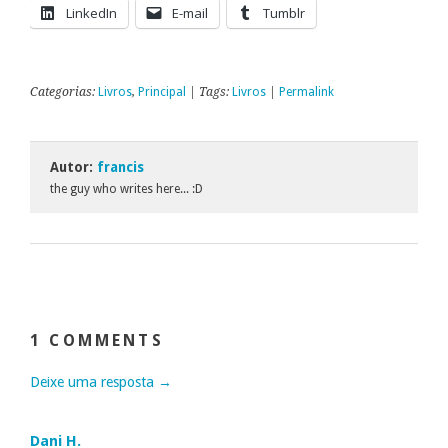
LinkedIn
E-mail
Tumblr
Categorias:
Livros
,
Principal
| Tags:
Livros
|
Permalink
Autor:
francis
the guy who writes here... :D
1 COMMENTS
Deixe uma resposta →
Dani H.