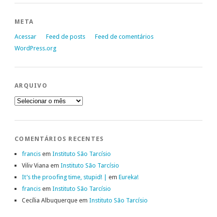
META
Acessar
Feed de posts
Feed de comentários
WordPress.org
ARQUIVO
Arquivo
COMENTÁRIOS RECENTES
francis
em
Instituto São Tarcísio
Viliv Viana
em
Instituto São Tarcísio
It’s the proofing time, stupid! |
em
Eureka!
francis
em
Instituto São Tarcísio
Cecília Albuquerque
em
Instituto São Tarcísio