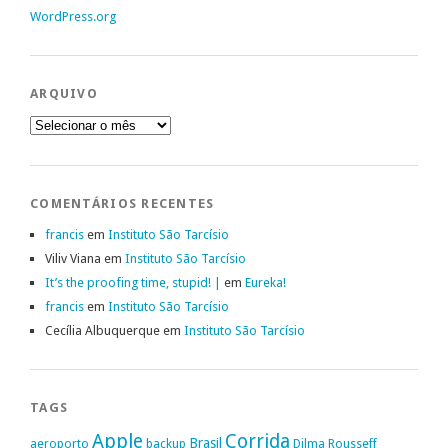
WordPress.org
ARQUIVO
Arquivo
COMENTÁRIOS RECENTES
francis
em
Instituto São Tarcísio
Viliv Viana
em
Instituto São Tarcísio
It’s the proofing time, stupid! |
em
Eureka!
francis
em
Instituto São Tarcísio
Cecília Albuquerque
em
Instituto São Tarcísio
TAGS
Apple
Corrida
Brasil
aeroporto
backup
Dilma Rousseff