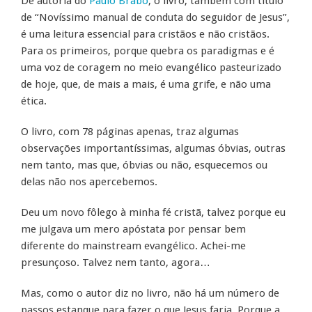
De autoria do
Paulo Brabo
, o livro, também com título
de “Novíssimo manual de conduta do seguidor de Jesus”,
é uma leitura essencial para cristãos e não cristãos.
Para os primeiros, porque quebra os paradigmas e é
uma voz de coragem no meio evangélico pasteurizado
de hoje, que, de mais a mais, é uma grife, e não uma
ética.
O livro, com 78 páginas apenas, traz algumas
observações importantíssimas, algumas óbvias, outras
nem tanto, mas que, óbvias ou não, esquecemos ou
delas não nos apercebemos.
Deu um novo fôlego à minha fé cristã, talvez porque eu
me julgava um mero apóstata por pensar bem
diferente do mainstream evangélico. Achei-me
presunçoso. Talvez nem tanto, agora…
Mas, como o autor diz no livro, não há um número de
passos estanque para fazer o que Jesus faria. Porque a