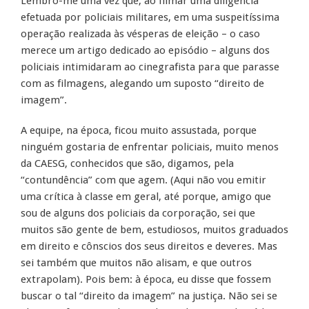
Lembro-me uma vez que, ao filmar uma diligência
efetuada por policiais militares, em uma suspeitíssima
operação realizada às vésperas de eleição – o caso
merece um artigo dedicado ao episódio – alguns dos
policiais intimidaram ao cinegrafista para que parasse
com as filmagens, alegando um suposto “direito de
imagem”.
A equipe, na época, ficou muito assustada, porque
ninguém gostaria de enfrentar policiais, muito menos
da CAESG, conhecidos que são, digamos, pela
“contundência” com que agem. (Aqui não vou emitir
uma crítica à classe em geral, até porque, amigo que
sou de alguns dos policiais da corporação, sei que
muitos são gente de bem, estudiosos, muitos graduados
em direito e cônscios dos seus direitos e deveres. Mas
sei também que muitos não alisam, e que outros
extrapolam). Pois bem: à época, eu disse que fossem
buscar o tal “direito da imagem” na justiça. Não sei se