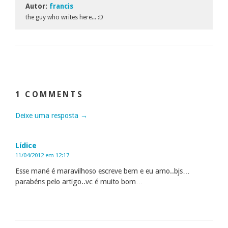
Autor:
francis
the guy who writes here... :D
1 COMMENTS
Deixe uma resposta →
Lídice
11/04/2012 em 12:17
Esse mané é maravilhoso escreve bem e eu amo..bjs…
parabéns pelo artigo..vc é muito bom…