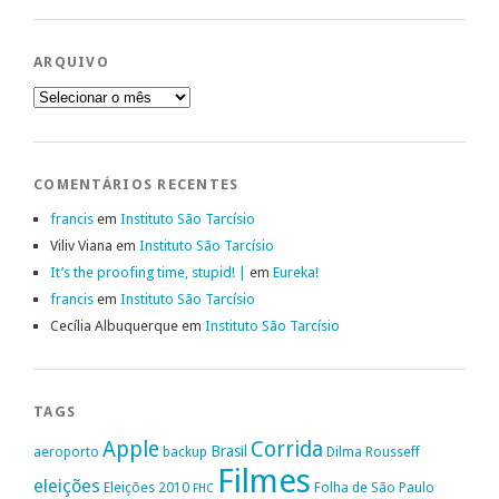
ARQUIVO
Arquivo
COMENTÁRIOS RECENTES
francis
em
Instituto São Tarcísio
Viliv Viana
em
Instituto São Tarcísio
It’s the proofing time, stupid! |
em
Eureka!
francis
em
Instituto São Tarcísio
Cecília Albuquerque
em
Instituto São Tarcísio
TAGS
Apple
Corrida
Brasil
aeroporto
backup
Dilma Rousseff
Filmes
eleições
Eleições 2010
Folha de São Paulo
FHC