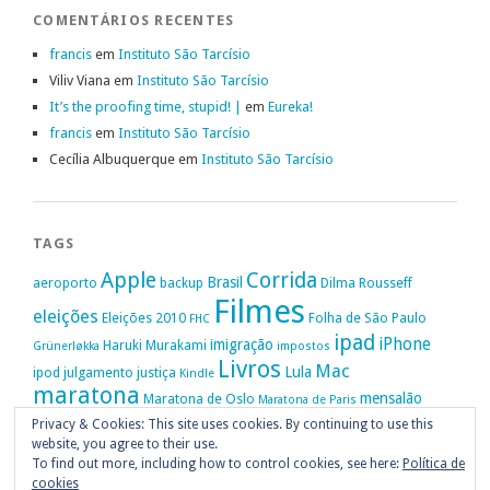
COMENTÁRIOS RECENTES
francis
em
Instituto São Tarcísio
Viliv Viana
em
Instituto São Tarcísio
It’s the proofing time, stupid! |
em
Eureka!
francis
em
Instituto São Tarcísio
Cecília Albuquerque
em
Instituto São Tarcísio
TAGS
Apple
Corrida
Brasil
aeroporto
backup
Dilma Rousseff
Filmes
eleições
Eleições 2010
Folha de São Paulo
FHC
ipad
iPhone
imigração
Haruki Murakami
Grünerløkka
impostos
Livros
Mac
Lula
ipod
julgamento
justiça
Kindle
maratona
mensalão
Maratona de Oslo
Maratona de Paris
Oslo
Privacy & Cookies: This site uses cookies. By continuing to use this
Política
nike
Noruega
Oi
OAB
movimento passe livre
música
website, you agree to their use.
Portugal
PT
STF
Veja
Privacidade
protestos
Ruy Medeiros
SOPA
Vitória da Conquista
To find out more, including how to control cookies, see here:
Política de
cookies