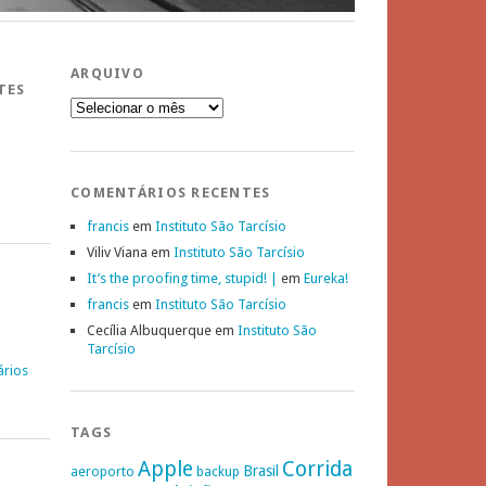
ARQUIVO
TES
Arquivo
COMENTÁRIOS RECENTES
francis
em
Instituto São Tarcísio
Viliv Viana
em
Instituto São Tarcísio
It’s the proofing time, stupid! |
em
Eureka!
francis
em
Instituto São Tarcísio
Cecília Albuquerque
em
Instituto São
Tarcísio
ários
TAGS
Apple
Corrida
Brasil
aeroporto
backup