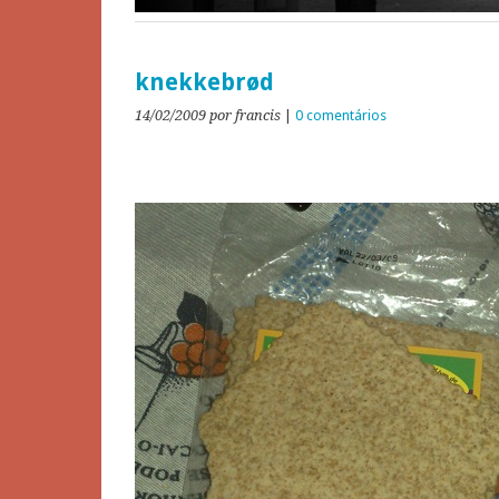
knekkebrød
14/02/2009
por francis
|
0 comentários