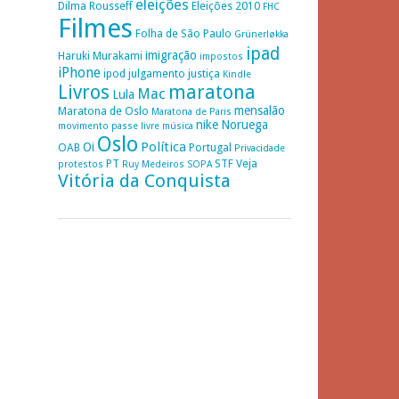
eleições
Dilma Rousseff
Eleições 2010
FHC
Filmes
Folha de São Paulo
Grünerløkka
ipad
imigração
Haruki Murakami
impostos
iPhone
ipod
julgamento
justiça
Kindle
Livros
maratona
Mac
Lula
mensalão
Maratona de Oslo
Maratona de Paris
nike
Noruega
movimento passe livre
música
Oslo
Política
Oi
OAB
Portugal
Privacidade
PT
STF
Veja
protestos
Ruy Medeiros
SOPA
Vitória da Conquista