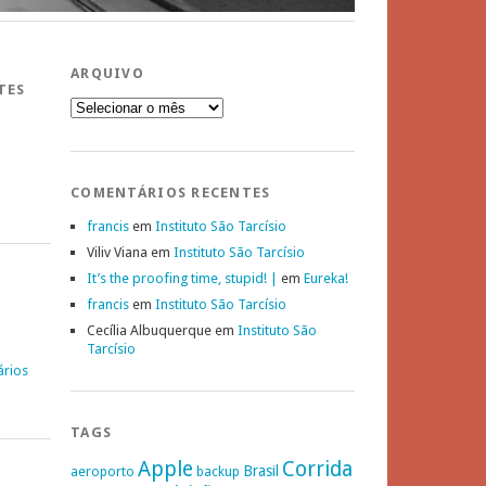
ARQUIVO
TES
Arquivo
COMENTÁRIOS RECENTES
francis
em
Instituto São Tarcísio
Viliv Viana
em
Instituto São Tarcísio
It’s the proofing time, stupid! |
em
Eureka!
francis
em
Instituto São Tarcísio
Cecília Albuquerque
em
Instituto São
Tarcísio
ários
TAGS
Apple
Corrida
Brasil
aeroporto
backup