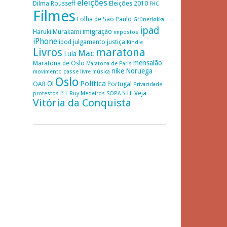
eleições
Dilma Rousseff
Eleições 2010
FHC
Filmes
Folha de São Paulo
Grünerløkka
ipad
imigração
Haruki Murakami
impostos
iPhone
ipod
julgamento
justiça
Kindle
Livros
maratona
Mac
Lula
mensalão
Maratona de Oslo
Maratona de Paris
nike
Noruega
movimento passe livre
música
Oslo
Política
Oi
OAB
Portugal
Privacidade
PT
STF
Veja
protestos
Ruy Medeiros
SOPA
Vitória da Conquista