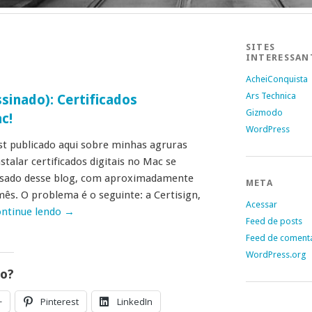
SITES
INTERESSAN
AcheiConquista
Ars Technica
sinado): Certificados
Gizmodo
c!
WordPress
st publicado aqui sobre minhas agruras
stalar certificados digitais no Mac se
ssado desse blog, com aproximadamente
META
mês. O problema é o seguinte: a Certisign,
Acessar
ntinue lendo
→
Feed de posts
Feed de coment
WordPress.org
go?
+
Pinterest
LinkedIn