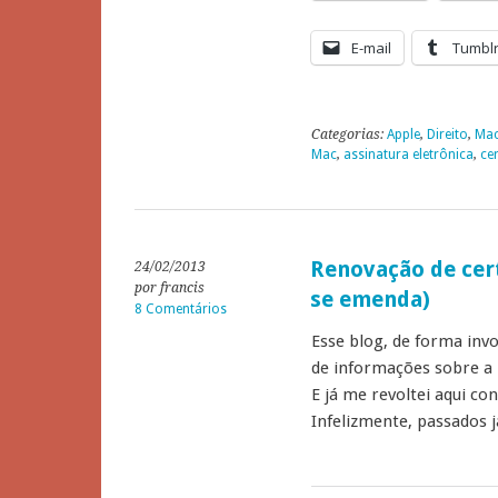
E-mail
Tumbl
Categorias:
Apple
,
Direito
,
Ma
Mac
,
assinatura eletrônica
,
cer
Renovação de certi
24/02/2013
por francis
se emenda)
8 Comentários
Esse blog, de forma inv
de informações sobre a i
E já me revoltei aqui co
Infelizmente, passados 