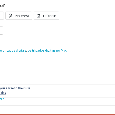
go?
+
Pinterest
LinkedIn
r
ertificados digitais
,
certificados digitais no Mac
,
you agree to their use.
okies
dio