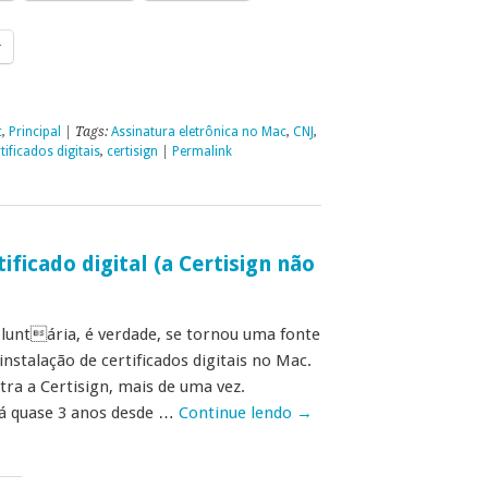
r
c
,
Principal
| Tags:
Assinatura eletrônica no Mac
,
CNJ
,
tificados digitais
,
certisign
|
Permalink
ficado digital (a Certisign não
oluntária, é verdade, se tornou uma fonte
nstalação de certificados digitais no Mac.
ntra a Certisign, mais de uma vez.
já quase 3 anos desde …
Continue lendo
→