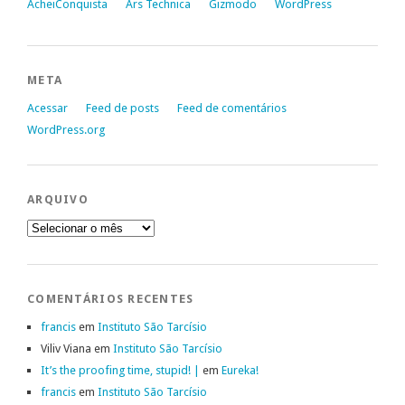
AcheiConquista
Ars Technica
Gizmodo
WordPress
META
Acessar
Feed de posts
Feed de comentários
WordPress.org
ARQUIVO
Arquivo
COMENTÁRIOS RECENTES
francis
em
Instituto São Tarcísio
Viliv Viana
em
Instituto São Tarcísio
It’s the proofing time, stupid! |
em
Eureka!
francis
em
Instituto São Tarcísio