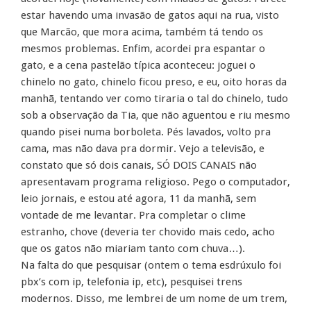
estar havendo uma invasão de gatos aqui na rua, visto
que Marcão, que mora acima, também tá tendo os
mesmos problemas. Enfim, acordei pra espantar o
gato, e a cena pastelão típica aconteceu: joguei o
chinelo no gato, chinelo ficou preso, e eu, oito horas da
manhã, tentando ver como tiraria o tal do chinelo, tudo
sob a observação da Tia, que não aguentou e riu mesmo
quando pisei numa borboleta. Pés lavados, volto pra
cama, mas não dava pra dormir. Vejo a televisão, e
constato que só dois canais, SÓ DOIS CANAIS não
apresentavam programa religioso. Pego o computador,
leio jornais, e estou até agora, 11 da manhã, sem
vontade de me levantar. Pra completar o clime
estranho, chove (deveria ter chovido mais cedo, acho
que os gatos não miariam tanto com chuva…).
Na falta do que pesquisar (ontem o tema esdrúxulo foi
pbx’s com ip, telefonia ip, etc), pesquisei trens
modernos. Disso, me lembrei de um nome de um trem,