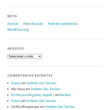
META
Acessar
Feed de posts
Feed de comentários
WordPress.org
ARQUIVO
Arquivo
COMENTÁRIOS RECENTES
francis
em
Instituto São Tarcísio
Viliv Viana
em
Instituto São Tarcísio
It’s the proofing time, stupid! |
em
Eureka!
francis
em
Instituto São Tarcísio
Cecília Albuquerque
em
Instituto São Tarcísio