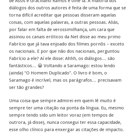
de Assis e Graciliano Ramos e olhe lá. A maioria dos
diálogos dos outros autores é feita de uma forma que se
torna difícil acreditar que pessoas disseram aquelas
coisas, com aquelas palavras, a outras pessoas. Aliás,
por falar em falta de verossimilhança, um cara que
assinou os canais eróticos da Net disse ao meu primo
Fabrício que já tava enjoado dos filmes pornôs – exceto
os nacionais. E por que não dos nacionais, perguntou
Fabrício a ele? Aí ele disse: Ahhh, os diálogos… são
fantásticos… 😀 Voltando a Saramago: estou lendo
(ainda) “O Homem Duplicado”. O livro é bom, o
Saramago é incrível, mas os parágrafos… precisavam
ser tão grandes?
Uma coisa que sempre admirei em quem lê muito é
sempre ter uma citação na ponta da língua. Eu, mesmo
sempre tendo sido um leitor voraz (em tempos de
outrora, já disse), nunca consegui ter essa capacidade,
esse olho clínico para enxergar as citações de impacto.