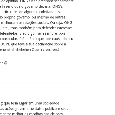
de opinião. ONG’s não precisam ser somente
 a fazer o que o governo deveria. ONG’s
articulares de algumas coletividades,
s do próprio governo, ou mesmo de outras
se melhoram as relações sociais. Ou seja: ONG
, etc., mas também para defender interesses.
defendê-los. E eu digo: nem sempre, pois
articular. P.S. – Será que, por causa do seu
 IBOPE que teve a sua declaração sobre a
eheheheheheheheheh Quem viver, verá…
r? 😉
ong que teria lugar em uma sociedade
 as ações governamentais e publicam seus
amentar melhor as escolhas nas eleições.