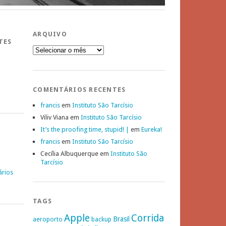
ARQUIVO
TES
Arquivo
COMENTÁRIOS RECENTES
francis
em
Instituto São Tarcísio
Viliv Viana
em
Instituto São Tarcísio
It’s the proofing time, stupid! |
em
Eureka!
francis
em
Instituto São Tarcísio
Cecília Albuquerque
em
Instituto São
Tarcísio
ários
TAGS
Apple
Corrida
Brasil
aeroporto
backup