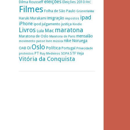
eleições
Dilma Rousseff
Eleições 2010
FHC
Filmes
Folha de São Paulo
Grünerløkka
ipad
imigração
Haruki Murakami
impostos
iPhone
ipod
julgamento
justiça
Kindle
Livros
maratona
Mac
Lula
mensalão
Maratona de Oslo
Maratona de Paris
nike
Noruega
movimento passe livre
música
Oslo
Política
Oi
OAB
Portugal
Privacidade
PT
STF
Veja
protestos
Ruy Medeiros
SOPA
Vitória da Conquista