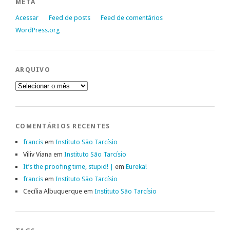
META
Acessar
Feed de posts
Feed de comentários
WordPress.org
ARQUIVO
Arquivo
COMENTÁRIOS RECENTES
francis
em
Instituto São Tarcísio
Viliv Viana
em
Instituto São Tarcísio
It’s the proofing time, stupid! |
em
Eureka!
francis
em
Instituto São Tarcísio
Cecília Albuquerque
em
Instituto São Tarcísio