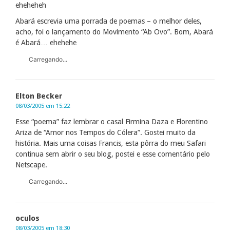
eheheheh
Abará escrevia uma porrada de poemas – o melhor deles,
acho, foi o lançamento do Movimento “Ab Ovo”. Bom, Abará
é Abará… ehehehe
Carregando...
Elton Becker
08/03/2005 em 15:22
Esse “poema” faz lembrar o casal Firmina Daza e Florentino
Ariza de “Amor nos Tempos do Cólera”. Gostei muito da
história. Mais uma coisas Francis, esta pôrra do meu Safari
continua sem abrir o seu blog, postei e esse comentário pelo
Netscape.
Carregando...
oculos
08/03/2005 em 18:30