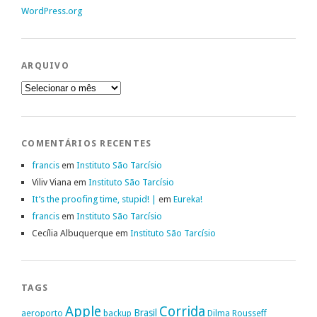
WordPress.org
ARQUIVO
Arquivo
COMENTÁRIOS RECENTES
francis
em
Instituto São Tarcísio
Viliv Viana
em
Instituto São Tarcísio
It’s the proofing time, stupid! |
em
Eureka!
francis
em
Instituto São Tarcísio
Cecília Albuquerque
em
Instituto São Tarcísio
TAGS
Apple
Corrida
Brasil
aeroporto
backup
Dilma Rousseff