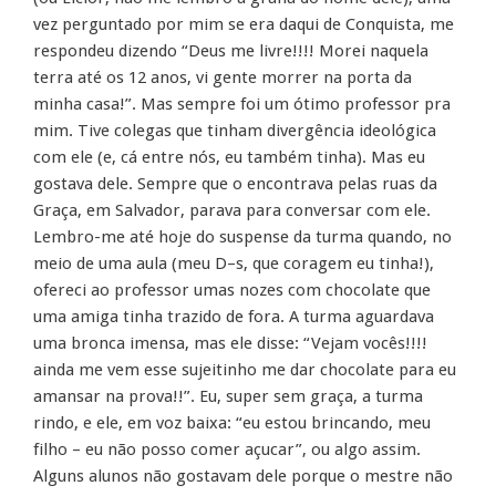
vez perguntado por mim se era daqui de Conquista, me
respondeu dizendo “Deus me livre!!!! Morei naquela
terra até os 12 anos, vi gente morrer na porta da
minha casa!”. Mas sempre foi um ótimo professor pra
mim. Tive colegas que tinham divergência ideológica
com ele (e, cá entre nós, eu também tinha). Mas eu
gostava dele. Sempre que o encontrava pelas ruas da
Graça, em Salvador, parava para conversar com ele.
Lembro-me até hoje do suspense da turma quando, no
meio de uma aula (meu D–s, que coragem eu tinha!),
ofereci ao professor umas nozes com chocolate que
uma amiga tinha trazido de fora. A turma aguardava
uma bronca imensa, mas ele disse: “Vejam vocês!!!!
ainda me vem esse sujeitinho me dar chocolate para eu
amansar na prova!!”. Eu, super sem graça, a turma
rindo, e ele, em voz baixa: “eu estou brincando, meu
filho – eu não posso comer açucar”, ou algo assim.
Alguns alunos não gostavam dele porque o mestre não