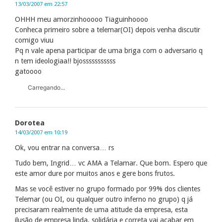
13/03/2007 em 22:57
OHHH meu amorzinhooooo Tiaguinhoooo
Conheca primeiro sobre a telemar(OI) depois venha discutir
comigo viuu
Pq n vale apena participar de uma briga com o adversario q
n tem ideologiaa!! bjosssssssssss
gatoooo
Carregando...
Dorotea
14/03/2007 em 10:19
Ok, vou entrar na conversa… rs
Tudo bem, Ingrid… vc AMA a Telamar. Que bom. Espero que
este amor dure por muitos anos e gere bons frutos.
Mas se você estiver no grupo formado por 99% dos clientes
Telemar (ou OI, ou qualquer outro inferno no grupo) q já
precisaram realmente de uma atitude da empresa, esta
ilusão de empresa linda, solidária e correta vai acabar em