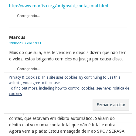
http://www.marfisa.org/artigos/oi_conta_total.html
Carregando...
Marcus
29/06/2007 em 19:11
Mais do que suja, eles te vendem e depois dizem que não tem
o veloz, estou brigando com eles na justiça por causa disso.
Carregando...
Privacy & Cookies: This site uses cookies. By continuing to use this
website, you agree to their use.
To find out more, including how to control cookies, see here:
Política de
Flavia
cookies
15/08/2007 em 17:16
Li tanta coisa que até perdi o rumo!!! Entrei aqui porque me
identifiquei com o PRIMEIRO comentário! Recebo duas
contas, que estavam em débito automático. Saíram do
débito e aí vem uma conta total que não é total e outra.
Agora vem a piada: Estou ameaçada de ir ao SPC / SERASA