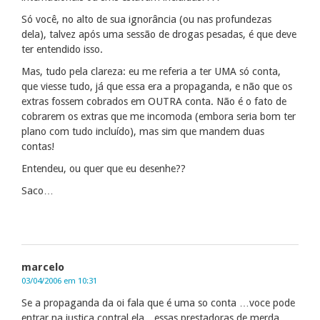
Só você, no alto de sua ignorância (ou nas profundezas
dela), talvez após uma sessão de drogas pesadas, é que deve
ter entendido isso.
Mas, tudo pela clareza: eu me referia a ter UMA só conta,
que viesse tudo, já que essa era a propaganda, e não que os
extras fossem cobrados em OUTRA conta. Não é o fato de
cobrarem os extras que me incomoda (embora seria bom ter
plano com tudo incluído), mas sim que mandem duas
contas!
Entendeu, ou quer que eu desenhe??
Saco…
marcelo
03/04/2006 em 10:31
Se a propaganda da oi fala que é uma so conta …voce pode
entrar na justiça contral ela…essas prestadoras de merda