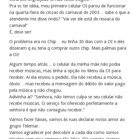
Pra vc ter idéia, meu primeiro celular OI parou de funcionar
na quarta-feira de cinzas do carnaval de 2003… sabe o que a
atendente me disse rindo? “Vai ver ele está de ressaca do
carnaval”
É, deve ser!
O problema era no Chip… eu tinha 30 dias com a OI e eles
disseram q eu teria q comprar outro chip. Mais palmas para
a OI!
Algum tempo atrás… o celular da minha mãe não podia
receber músicas, mas tinha a opção no Menu da OI para
receber. Aí ela enviou o pedido. Ela não recebeu a música,
óbvio… mas recebeu a mensagem do débito do valor pago
pela música q não chegou.
Adivinha aí? “Senhora, não temos culpa se seu celular não
recebe músicas. O serviço foi oferecido perfeitamente a
senhora é que não conseguiu receber.”
Vamos fazer faixas, vamos às ruas declarar nosso amor ao
grupo Telemar.
Vamos agradecer por descobrir a cada dia como somos
injustos com essa empresa tão ética, tão correta. Vamos