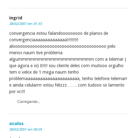
ingrid
28/02/2007 em 01:33
convergencia estou falandooooooooo de planos de
convergenciaaaaaaaaaaaaaa!!!!!!!!!
aloooooooooooooooooooooooooooooooooooooo pelo
menos naum tive problema
algummmmmmmmmmmmmmmmmmm com a telemar (
que agora e oi) 0!!!! sou cliente deles com muitooo orgulho
tem o velox de 1 mega naum tenho
problemaaaaaaaaaaaaaaaaaaaaaa, tenho telefone telemarr
e ainda celularrrr estou felizzz……. com tudooo so lamento
por vc!!!
Carregando...
oculos
28/02/2007 em 06:59