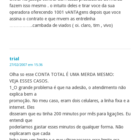
fazem isso mesmo . o intuito deles e tirar voce da sua
operadora oferecendo 1001 vANTAgens depois que voce
assina o contrato e que mvem as entrelinha
…………….cambada de viados ( oi. claro, tim , vivo)
trial
27/02/2007 em 15:36
Olha so esse CONTA TOTAL É UMA MERDA MESMO:
VEJA ESSES CASOS.
1_O grande problema é que na adesão, o atendimento não
explica bem a
promoção. No meu caso, eram dois celulares, a linha fixa e a
internet. Eles
disseram que eu tinha 200 minutos por mês para ligações. Eu
entendi que
poderíamos gastar esses minutos de qualquer forma. Não
explicaram que cada
linha tem um limite e o que ultrapassasse esse limite era