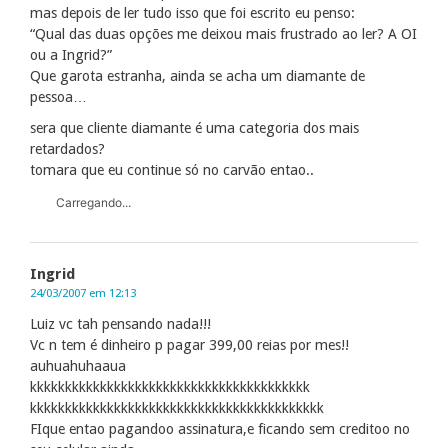
mas depois de ler tudo isso que foi escrito eu penso:
“Qual das duas opções me deixou mais frustrado ao ler? A OI
ou a Ingrid?”
Que garota estranha, ainda se acha um diamante de
pessoa…
sera que cliente diamante é uma categoria dos mais
retardados?
tomara que eu continue só no carvão entao..
Carregando...
Ingrid
24/03/2007 em 12:13
Luiz vc tah pensando nada!!!
Vc n tem é dinheiro p pagar 399,00 reias por mes!!
auhuahuhaaua
kkkkkkkkkkkkkkkkkkkkkkkkkkkkkkkkkkkkkkkk
kkkkkkkkkkkkkkkkkkkkkkkkkkkkkkkkkkkkkkkkkk
FIque entao pagandoo assinatura,e ficando sem creditoo no