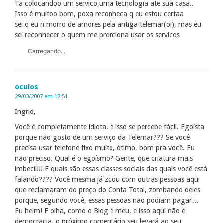
Ta colocandoo um servico,uma tecnologia ate sua casa..
Isso é muitoo bom, poxa reconheca q eu estou certaa
sei q eu n morro de amores pela antiga telemar(oi), mas eu
sei reconhecer o quem me prorciona usar os servicos
Carregando...
oculos
29/03/2007 em 12:51
Ingrid,
Você é completamente idiota, e isso se percebe fácil. Egoísta
porque não gosto de um serviço da Telemar??? Se você
precisa usar telefone fixo muito, ótimo, bom pra você. Eu
não preciso. Qual é o egoísmo? Gente, que criatura mais
imbecil!!! E quais são essas classes sociais das quais você está
falando???? Você mesma já zoou com outras pessoas aqui
que reclamaram do preço do Conta Total, zombando deles
porque, segundo você, essas pessoas não podiam pagar…
Eu heim! E olha, como o Blog é meu, e isso aqui não é
democracia, o próximo comentário seu levará ao seu