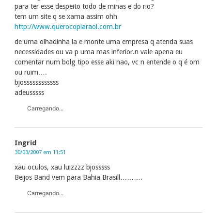
para ter esse despeito todo de minas e do rio?
tem um site q se xama assim ohh
http://www.querocopiaraoi.com.br
de uma olhadinha la e monte uma empresa q atenda suas
necessidades ou va p uma mas inferior.n vale apena eu
comentar num bolg tipo esse aki nao, vc n entende o q é om
ou ruim….
bjossssssssssss
adeusssss
Carregando...
Ingrid
30/03/2007 em 11:51
xau oculos, xau luizzzz bjosssss
Beijos Band vem para Bahia Brasill……….
Carregando...