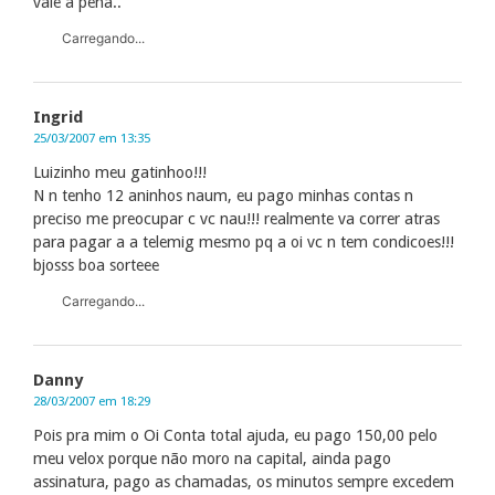
vale a pena..
Carregando...
Ingrid
25/03/2007 em 13:35
Luizinho meu gatinhoo!!!
N n tenho 12 aninhos naum, eu pago minhas contas n
preciso me preocupar c vc nau!!! realmente va correr atras
para pagar a a telemig mesmo pq a oi vc n tem condicoes!!!
bjosss boa sorteee
Carregando...
Danny
28/03/2007 em 18:29
Pois pra mim o Oi Conta total ajuda, eu pago 150,00 pelo
meu velox porque não moro na capital, ainda pago
assinatura, pago as chamadas, os minutos sempre excedem