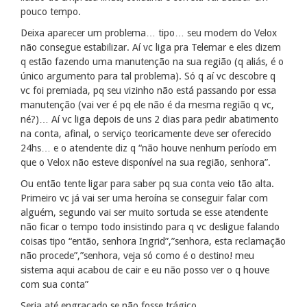
pouco tempo.
Deixa aparecer um problema… tipo… seu modem do Velox
não consegue estabilizar. Aí vc liga pra Telemar e eles dizem
q estão fazendo uma manutenção na sua região (q aliás, é o
único argumento para tal problema). Só q aí vc descobre q
vc foi premiada, pq seu vizinho não está passando por essa
manutenção (vai ver é pq ele não é da mesma região q vc,
né?)… Aí vc liga depois de uns 2 dias para pedir abatimento
na conta, afinal, o serviço teoricamente deve ser oferecido
24hs… e o atendente diz q “não houve nenhum período em
que o Velox não esteve disponível na sua região, senhora”.
Ou então tente ligar para saber pq sua conta veio tão alta.
Primeiro vc já vai ser uma heroína se conseguir falar com
alguém, segundo vai ser muito sortuda se esse atendente
não ficar o tempo todo insistindo para q vc desligue falando
coisas tipo “então, senhora Ingrid”,”senhora, esta reclamação
não procede”,”senhora, veja só como é o destino! meu
sistema aqui acabou de cair e eu não posso ver o q houve
com sua conta”
Seria até engraçado se não fosse trágico…