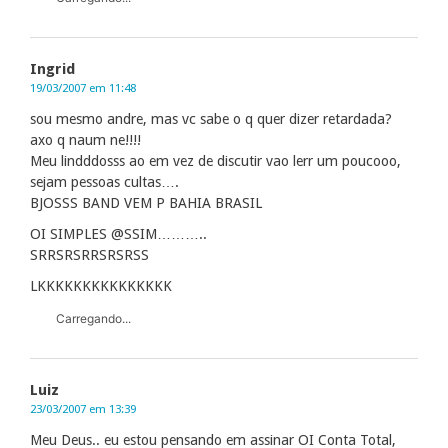
Ingrid
19/03/2007 em 11:48
sou mesmo andre, mas vc sabe o q quer dizer retardada?
axo q naum ne!!!!
Meu lindddosss ao em vez de discutir vao lerr um poucooo,
sejam pessoas cultas….
BJOSSS BAND VEM P BAHIA BRASIL
OI SIMPLES @SSIM………..
SRRSRSRRSRSRSS
LKKKKKKKKKKKKKKK
Carregando...
Luiz
23/03/2007 em 13:39
Meu Deus.. eu estou pensando em assinar OI Conta Total,