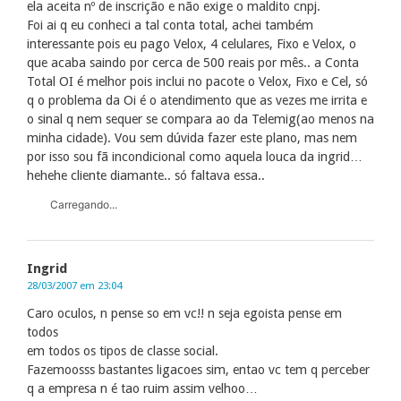
ela aceita nº de inscrição e não exige o maldito cnpj.
Foi ai q eu conheci a tal conta total, achei também
interessante pois eu pago Velox, 4 celulares, Fixo e Velox, o
que acaba saindo por cerca de 500 reais por mês.. a Conta
Total OI é melhor pois inclui no pacote o Velox, Fixo e Cel, só
q o problema da Oi é o atendimento que as vezes me irrita e
o sinal q nem sequer se compara ao da Telemig(ao menos na
minha cidade). Vou sem dúvida fazer este plano, mas nem
por isso sou fã incondicional como aquela louca da ingrid…
hehehe cliente diamante.. só faltava essa..
Carregando...
Ingrid
28/03/2007 em 23:04
Caro oculos, n pense so em vc!! n seja egoista pense em
todos
em todos os tipos de classe social.
Fazemoosss bastantes ligacoes sim, entao vc tem q perceber
q a empresa n é tao ruim assim velhoo…