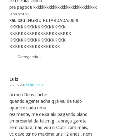
seu celular ainda
pre pagoo!! kkkkkkkkkkkkkkkkkkkkkkkkkkkkk
srsrrsrsrss
xau xau INGRID RETARDADA!!!!!!!!
KKKKKKKKKKKKKKKKKKKK
KKKKKKKKKKKKKKKKKKKKKK
KKKKKKKKKKKKKKKKKKKK
KKKKKKKKKKKKKKKKKK
Carregando...
Luiz
25/03/2007 em 11:19
ai meu Deus.. hehe
quando agente acha q já viu de tudo
aparece cada uma…
realmente, me deixa aki pagando plano
empresarial da telemig.. abraço garota
sem cultura, não vou discutir com mais,
vc deve ter no maximo uns 12 anos.. nem