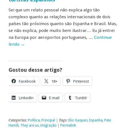
Sei que um relato pessoal não explica algo tão
complexo quanto as relações internacionais de dois
países tão próximos quanto são Espanha e Brasil. Mas,
se não explica, pode muito bem ilustrar… Eu já entrei
na Europa por aeroportos portugueses, …
Continue
lendo
→
Gostou desse artigo?
Facebook
18+
Pinterest
LinkedIn
E-mail
Tumblr
Categorias:
Política
,
Principal
| Tags:
Elio Gaspari
,
Espanha
,
Pete
Hamill
,
They are us
,
imigração
|
Permalink