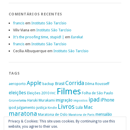
COMENTÁRIOS RECENTES
francis
em
Instituto São Tarcísio
Viliv Viana
em
Instituto São Tarcísio
It’s the proofing time, stupid! |
em
Eureka!
francis
em
Instituto São Tarcísio
Cecília Albuquerque
em
Instituto São Tarcísio
TAGS
Apple
Corrida
Brasil
aeroporto
backup
Dilma Rousseff
Filmes
eleições
Eleições 2010
Folha de São Paulo
FHC
ipad
iPhone
imigração
Haruki Murakami
Grünerløkka
impostos
Livros
Mac
Lula
ipod
julgamento
justiça
Kindle
maratona
mensalão
Maratona de Oslo
Maratona de Paris
Oslo
Privacy & Cookies: This site uses cookies. By continuing to use this
Política
nike
Noruega
Oi
OAB
movimento passe livre
música
website, you agree to their use.
Portugal
PT
STF
Veja
Privacidade
protestos
Ruy Medeiros
SOPA