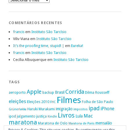
COMENTÁRIOS RECENTES
francis
em
Instituto São Tarcísio
Viliv Viana
em
Instituto São Tarcísio
It’s the proofing time, stupid! |
em
Eureka!
francis
em
Instituto São Tarcísio
Cecília Albuquerque
em
Instituto São Tarcísio
TAGS
Apple
Corrida
Brasil
aeroporto
backup
Dilma Rousseff
Filmes
eleições
Eleições 2010
Folha de São Paulo
FHC
ipad
iPhone
imigração
Haruki Murakami
Grünerløkka
impostos
Livros
Mac
Lula
ipod
julgamento
justiça
Kindle
maratona
mensalão
Maratona de Oslo
Maratona de Paris
Oslo