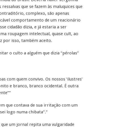
 ressalvas que se fazem às maluquices que
contraditório, complexo, são apenas
tificável comportamento de um reacionário
se cidadão dizia, e já estaria a ser
uma roupagem intelectual, quase cult, ao
ez por isso, também aceito.
tar o culto a alguém que dizia “pérolas”
oas com quem convivo. Os nossos ‘ilustres’
nito e branco, branco ocidental. É outra
ente””
 em que contava de sua irritação com um
sei logo numa chibata”.”
l que um jornal repita uma vulgaridade