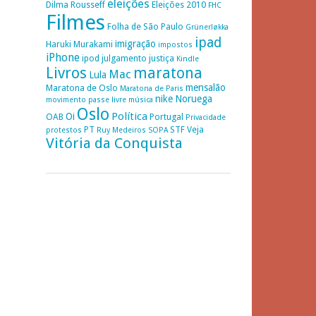
eleições
Dilma Rousseff
Eleições 2010
FHC
Filmes
Folha de São Paulo
Grünerløkka
ipad
imigração
Haruki Murakami
impostos
iPhone
ipod
julgamento
justiça
Kindle
Livros
maratona
Mac
Lula
mensalão
Maratona de Oslo
Maratona de Paris
nike
Noruega
movimento passe livre
música
Oslo
Política
Oi
OAB
Portugal
Privacidade
PT
STF
Veja
protestos
Ruy Medeiros
SOPA
Vitória da Conquista