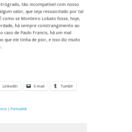
retrógrado, tão incompatível com nosso
algum valor, que seja ressuscitado por tal
 É como se Monteiro Lobato fosse, hoje,
 verdade, há sempre constrangimento ao
no caso de Paulo Francis, há um mal
 que ele tinha de pior, e isso diz muito
.
LinkedIn
E-mail
Tumblr
ncis
|
Permalink