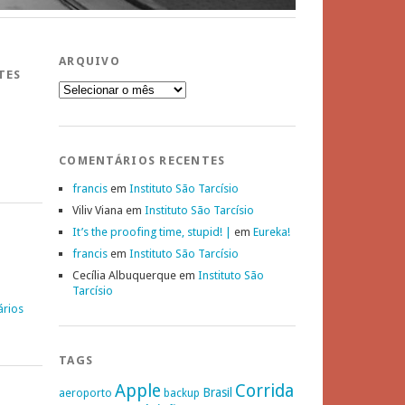
ARQUIVO
TES
Arquivo
COMENTÁRIOS RECENTES
francis
em
Instituto São Tarcísio
Viliv Viana
em
Instituto São Tarcísio
It’s the proofing time, stupid! |
em
Eureka!
francis
em
Instituto São Tarcísio
Cecília Albuquerque
em
Instituto São
Tarcísio
ários
TAGS
Apple
Corrida
Brasil
aeroporto
backup