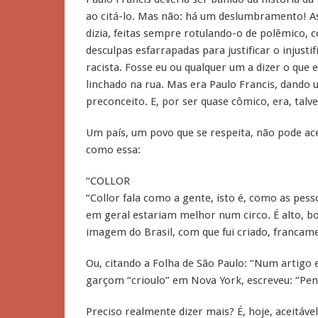
ao citá-lo. Mas não: há um deslumbramento! As
dizia, feitas sempre rotulando-o de polêmico, 
desculpas esfarrapadas para justificar o injus
racista. Fosse eu ou qualquer um a dizer o que es
linchado na rua. Mas era Paulo Francis, dando 
preconceito. E, por ser quase cômico, era, talv
Um país, um povo que se respeita, não pode acei
como essa:
“COLLOR
“Collor fala como a gente, isto é, como as pess
em geral estariam melhor num circo. É alto, bo
imagem do Brasil, com que fui criado, francam
Ou, citando a Folha de São Paulo: “Num artigo
garçom “crioulo” em Nova York, escreveu: “Pen
Preciso realmente dizer mais? É, hoje, aceitáve