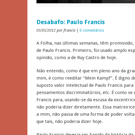
Desabafo: Paulo Francis
05/05/2012
por francis
|
0 comentários
A Folha, nas últimas semanas, têm promovido, 
de Paulo Francis. Primeiro, foi usado amplo es
opinião, como a de Ruy Castro de hoje.
Não entendo, como é que em pleno ano da graça
mim, é como reeditar “Mein Kampf”. É digno d
suposto valor intelectual de Paulo Francis para
pensamentos discriminatórios, etc. É como se o
Francis para, usando-se da escusa da excentrici
não poderia dizer diretamente. Essa matreirice
a mim, não passa de uma forma de poder voltar 
que tais, não poderia dizer hoje.
Paulo Francis deveria ser banido da história da