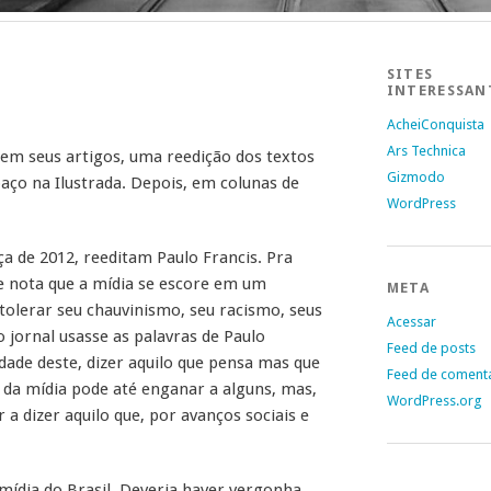
SITES
INTERESSAN
AcheiConquista
Ars Technica
em seus artigos, uma reedição dos textos
Gizmodo
paço na Ilustrada. Depois, em colunas de
WordPress
 de 2012, reeditam Paulo Francis. Pra
e nota que a mídia se escore em um
META
 tolerar seu chauvinismo, seu racismo, seus
Acessar
 jornal usasse as palavras de Paulo
Feed de posts
dade deste, dizer aquilo que pensa mas que
Feed de coment
 da mídia pode até enganar a alguns, mas,
WordPress.org
a dizer aquilo que, por avanços sociais e
 mídia do Brasil. Deveria haver vergonha